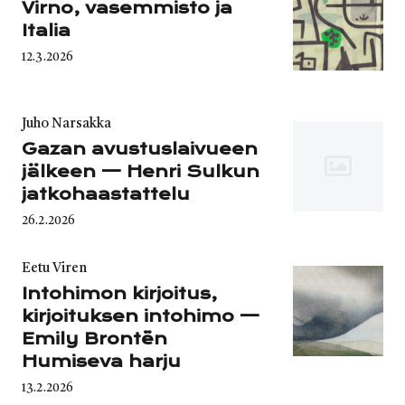
Virno, vasemmisto ja
Italia
Published
12.3.2026
on
Category
Juho Narsakka
Gazan avustuslaivueen
jälkeen — Henri Sulkun
jatkohaastattelu
Published
26.2.2026
on
Category
Eetu Viren
Intohimon kirjoitus,
kirjoituksen intohimo —
Emily Brontën
Humiseva harju
Published
13.2.2026