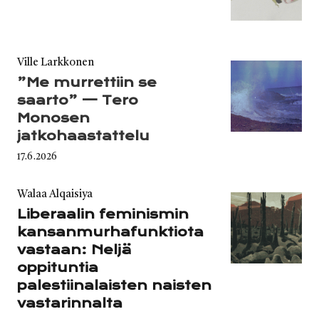
on
Category
Ville Larkkonen
”Me murrettiin se
saarto” — Tero
Monosen
jatkohaastattelu
Published
17.6.2026
on
Category
Walaa Alqaisiya
Liberaalin feminismin
kansanmurhafunktiota
vastaan: Neljä
oppituntia
palestiinalaisten naisten
vastarinnalta