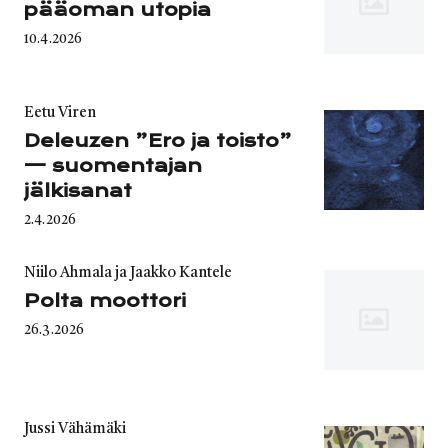
pääoman utopia
Published
10.4.2026
on
Category
Eetu Viren
Deleuzen ”Ero ja toisto”
— suomentajan
jälkisanat
Published
2.4.2026
on
Category
Niilo Ahmala ja Jaakko Kantele
Polta moottori
Published
26.3.2026
on
Category
Jussi Vähämäki