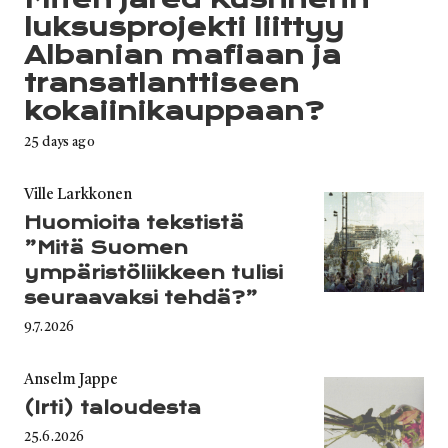
luksusprojekti liittyy
Albanian mafiaan ja
transatlanttiseen
kokaiinikauppaan?
Published
25 days ago
on
Category
Ville Larkkonen
Huomioita tekstistä
”Mitä Suomen
ympäristöliikkeen tulisi
seuraavaksi tehdä?”
Published
9.7.2026
on
Category
Anselm Jappe
(Irti) taloudesta
Published
25.6.2026