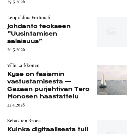
Published
29.5.2026
on
Category
Leopoldina Fortunati
Johdanto teokseen
”Uusintamisen
salaisuus”
Published
26.5.2026
on
Category
Ville Larkkonen
Kyse on fasismin
vastustamisesta —
Gazaan purjehtivan Tero
Monosen haastattelu
Published
22.4.2026
on
Category
Sébastien Broca
Kuinka digitaalisesta tuli