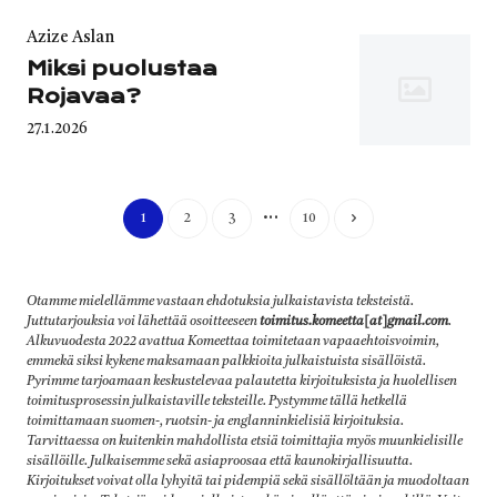
on
Category
Azize Aslan
Miksi puolustaa
Rojavaa?
Published
27.1.2026
on
…
1
2
3
10
Otamme mielellämme vastaan ehdotuksia julkaistavista teksteistä.
Juttutarjouksia voi lähettää osoitteeseen
toimitus.komeetta[at]gmail.com
.
Alkuvuodesta 2022 avattua Komeettaa toimitetaan vapaaehtoisvoimin,
emmekä siksi kykene maksamaan palkkioita julkaistuista sisällöistä.
Pyrimme tarjoamaan keskustelevaa palautetta kirjoituksista ja huolellisen
toimitusprosessin julkaistaville teksteille. Pystymme tällä hetkellä
toimittamaan suomen-, ruotsin- ja englanninkielisiä kirjoituksia.
Tarvittaessa on kuitenkin mahdollista etsiä toimittajia myös muunkielisille
sisällöille. Julkaisemme sekä asiaproosaa että kaunokirjallisuutta.
Kirjoitukset voivat olla lyhyitä tai pidempiä sekä sisällöltään ja muodoltaan