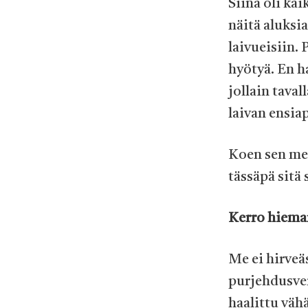
Siinä oli ka
näitä aluksi
laivueisiin.
hyötyä. En ha
jollain taval
laivan ensia
Koen sen mer
tässäpä sitä 
Kerro hieman
Me ei hirveä
purjehdusven
haalittu vähä