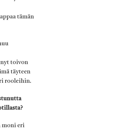
kaappaa tämän
 muu
 nyt toivon
tämä täyteen
ri rooleihin.
stunutta
tillasta?
n moni eri