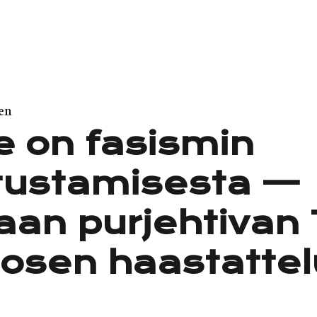
en
e on fasismin
tustamisesta —
aan purjehtivan 
osen haastattel