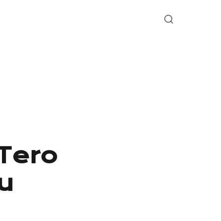
Tero
u