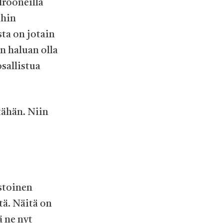
drooneilla
ihin
sta on jotain
an haluan olla
osallistua
tähän. Niin
astoinen
tä. Näitä on
ä ne nyt