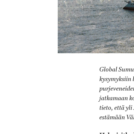
Global Sumud
kysymyksiin 
purjeveneiden
jatkamaan ko
tieto, että y
estämään Väl