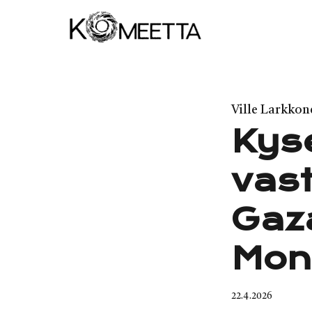
Skip
to
content
Category
Ville Larkkon
Kys
vas
Gaz
Mon
Published
22.4.2026
on