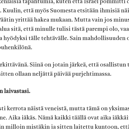
ikenlaisia tapahtumia, kuten että Israel pommitti 
a. Kuulin, että myös Suomesta etsitään ihmisiä nä
 Päätin yrittää hakea mukaan. Mutta vain jos minu
lua sitä, että minulle tulisi tästä parempi olo, va
la hyödyksi tälle tehtävälle. Sain mahdollisuuden 
puhenkilönä.
kittävänä. Siinä on jotain järkeä, että osallistun 
sitten ollaan neljättä päivää purjehtimassa.
 laivastasi.
sti kerrota näistä veneistä, mutta tämä on yksim
e. Aika iäkäs. Nämä kaikki täällä ovat aika iäkkäi
n milloin mistäkin ja sitten laitettu kuntoon, ett