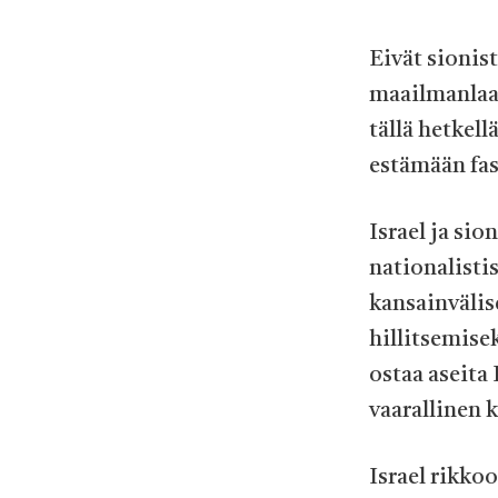
Eivät sionist
maailmanlaaj
tällä hetkell
estämään fas
Israel ja sio
nationalistis
kansainvälis
hillitsemise
ostaa aseita 
vaarallinen 
Israel rikkoo