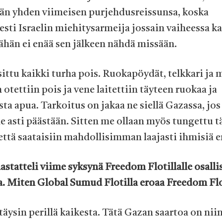
män yhden viimeisen purjehdusreissunsa, koska
sti Israelin miehitysarmeija jossain vaiheessa 
tähän ei enää sen jälkeen nähdä missään.
sittu kaikki turha pois. Ruokapöydät, telkkari ja
otettiin pois ja vene laitettiin täyteen ruokaa ja
ta apua. Tarkoitus on jakaa ne siellä Gazassa, jos
 asti päästään. Sitten me ollaan myös tungettu 
 että saataisiin mahdollisimman laajasti ihmisiä e
statteli viime syksynä Freedom Flotillalle osalli
. Miten Global Sumud Flotilla eroaa Freedom Flo
täysin perillä kaikesta. Tätä Gazan saartoa on nii