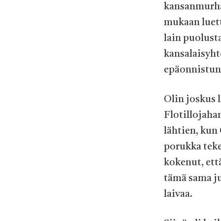
kansanmurhaa
mukaan luett
lain puolust
kansalaisyht
epäonnistun
Olin joskus 
Flotillojaha
lähtien, kun 
porukka teke
kokenut, ett
tämä sama ju
laivaa.