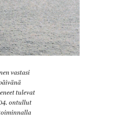
nen vastasi
 päivänä
eneet tulevat
4. ontullut
 toiminnalla