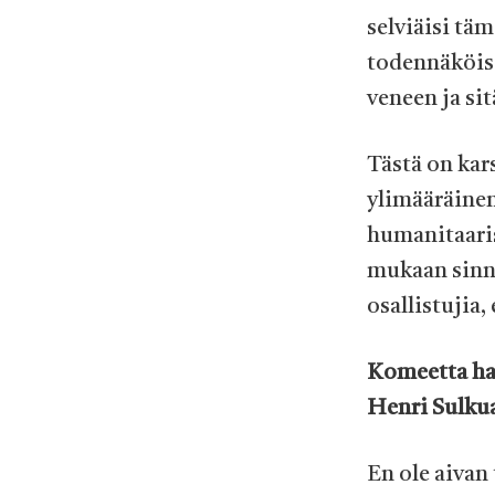
selviäisi tä
todennäköise
veneen ja si
Tästä on kar
ylimääräinen 
humanitaaris
mukaan sinne
osallistujia,
Komeetta haa
Henri Sulkua
En ole aivan 