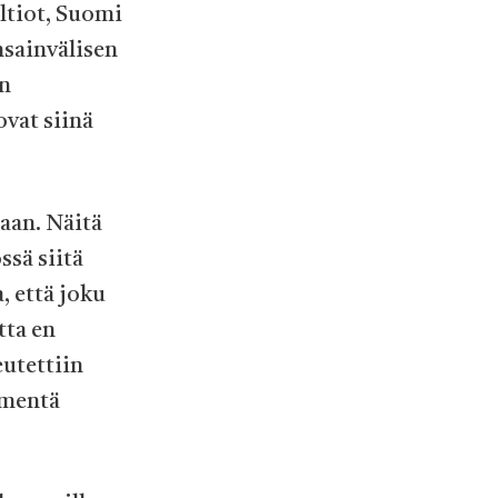
altiot, Suomi
nsainvälisen
on
ovat siinä
zaan. Näitä
ssä siitä
, että joku
tta en
eutettiin
mmentä