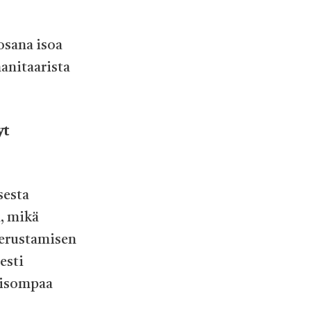
osana isoa
anitaarista
yt
sesta
a, mikä
 perustamisen
sesti
a isompaa