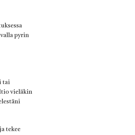
tuksessa
avalla pyrin
 tai
tio vieläkin
elestäni
ja tekee