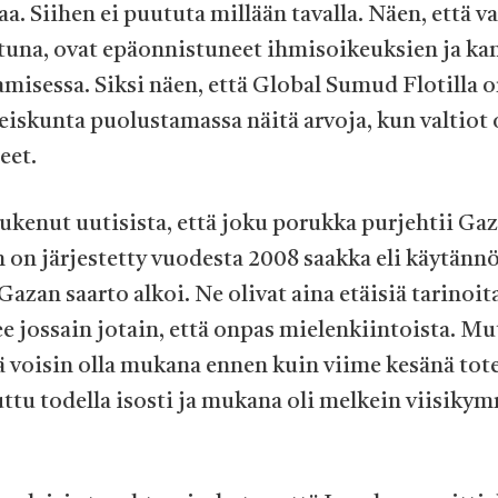
. Siihen ei puututa millään tavalla. Näen, että v
una, ovat epäonnistuneet ihmisoikeuksien ja ka
amisessa. Siksi näen, että Global Sumud Flotilla 
eiskunta puolustamassa näitä arvoja, kun valtiot 
eet.
lukenut uutisista, että joku porukka purjehtii Ga
n on järjestetty vuodesta 2008 saakka eli käytännö
Gazan saarto alkoi. Ne olivat aina etäisiä tarinoita
e jossain jotain, että onpas mielenkiintoista. Mu
ä voisin olla mukana ennen kuin viime kesänä tot
ttu todella isosti ja mukana oli melkein viisiky