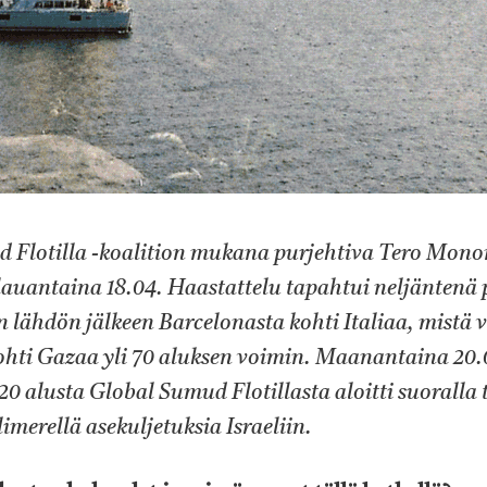
 Flotilla -koalition mukana purjehtiva Tero Mono
lauantaina 18.04. Haastattelu tapahtui neljäntenä
 lähdön jälkeen Barcelonasta kohti Italiaa, mistä v
hti Gazaa yli 70 aluksen voimin. Maanantaina 20.0
li 20 alusta Global Sumud Flotillasta aloitti suoralla
imerellä asekuljetuksia Israeliin.