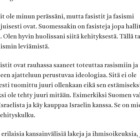
it ole minun perässäni, mutta fasistit ja fasismi
uisesti ovat. Suomessakin on fasisteja jopa halli
ä. Olen hyvin huolissani siitä kehityksestä. Tällä t
ismin leviämistä.
nistit ovat rauhassa saaneet toteuttaa rasismiin ja
een ajatteluun perustuvaa ideologiaa. Sitä ei ole
esti tuomittu juuri ollenkaan eikä sen estämiseksi
ksi ole tehty juuri mitään. Esimerkiksi Suomen val
Israelista ja käy kauppaa Israelin kanssa. Se on mi
kehityskulku.
 erilaisia kansainvälisiä lakeja ja ihmisoikeuksia, 