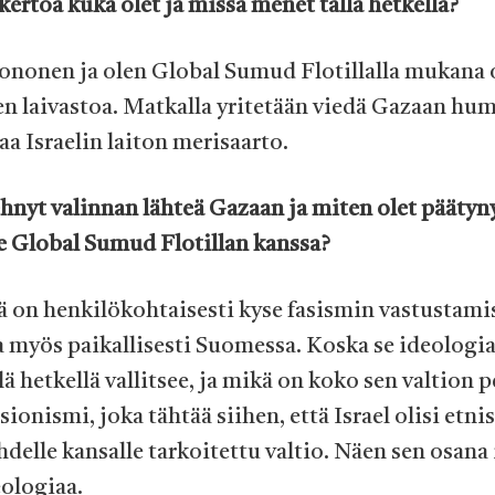
kertoa kuka olet ja missä menet tällä hetkellä?
nonen ja olen Global Sumud Flotillalla mukana 
n laivastoa. Matkalla yritetään viedä Gazaan hum
aa Israelin laiton merisaarto.
ehnyt valinnan lähteä Gazaan ja miten olet päätyn
e Global Sumud Flotillan kanssa?
ä on henkilökohtaisesti kyse fasismin vastustami
ja myös paikallisesti Suomessa. Koska se ideologi
llä hetkellä vallitsee, ja mikä on koko sen valtion
 sionismi, joka tähtää siihen, että Israel olisi etni
hdelle kansalle tarkoitettu valtio. Näen sen osan
eologiaa.