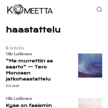
Skip
to
content
haastattelu
6
Articles
Category
Ville Larkkonen
”Me murrettiin se
saarto” — Tero
Monosen
jatkohaastattelu
Published
17.6.2026
on
Category
Ville Larkkonen
Kyse on fasismin