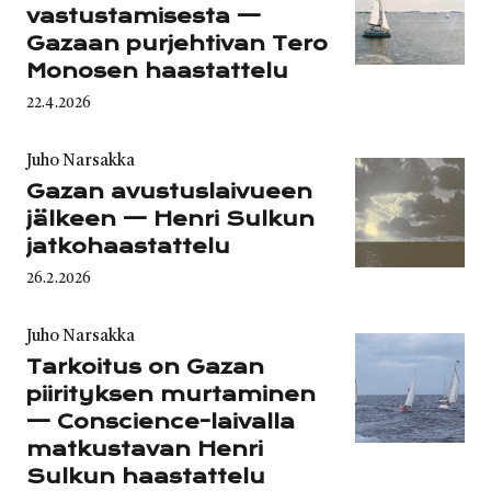
vastustamisesta —
Gazaan purjehtivan Tero
Monosen haastattelu
Published
22.4.2026
on
Category
Juho Narsakka
Gazan avustuslaivueen
jälkeen — Henri Sulkun
jatkohaastattelu
Published
26.2.2026
on
Category
Juho Narsakka
Tarkoitus on Gazan
piirityksen murtaminen
— Conscience-laivalla
matkustavan Henri
Sulkun haastattelu