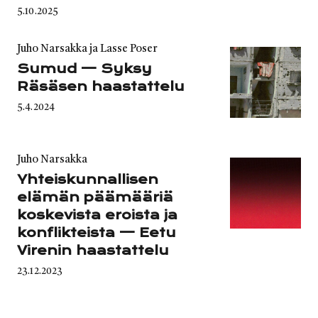
Published
5.10.2025
on
Category
Juho Narsakka ja Lasse Poser
Sumud — Syksy
Räsäsen haastattelu
Published
5.4.2024
on
Category
Juho Narsakka
Yhteiskunnallisen
elämän päämääriä
koskevista eroista ja
konflikteista — Eetu
Virenin haastattelu
Published
23.12.2023
on