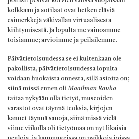
poliisit pesivät korvien välissä suojaisaan
kolkkaan ja sotilaat ovat hetken eläviä
esimerkkejä väkivallan virtuaalisesta
kiihtymisestä. Ja lopulta me vainoamme
toisiamme; arvioimme ja peilailemme.
Päivätietoisuudessa se ei kuitenkaan ole
pakollista, päivätietoisuudessa lopulta
voidaan huokaista onnesta, sillä asioita on;
siinä missä ennen oli
Maailman Rauha
taitaa nykyään olla tietyö, museoiden
varastot ovat täynnä teoksia, kirjojen
kannet täynnä sanoja, siinä missä vielä
viime viikolla oli tietyömaa on nyt likaisia
neuloja, ja kaupungeissa on paikkoja joissa