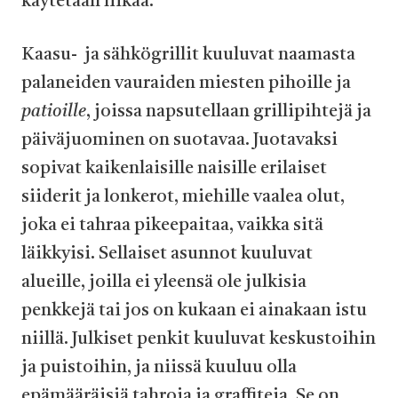
käytetään liikaa.
Kaasu- ja sähkögrillit kuuluvat naamasta
palaneiden vauraiden miesten pihoille ja
patioille
, joissa napsutellaan grillipihtejä ja
päiväjuominen on suotavaa. Juotavaksi
sopivat kaikenlaisille naisille erilaiset
siiderit ja lonkerot, miehille vaalea olut,
joka ei tahraa pikeepaitaa, vaikka sitä
läikkyisi. Sellaiset asunnot kuuluvat
alueille, joilla ei yleensä ole julkisia
penkkejä tai jos on kukaan ei ainakaan istu
niillä. Julkiset penkit kuuluvat keskustoihin
ja puistoihin, ja niissä kuuluu olla
epämääräisiä tahroja ja graffiteja. Se on