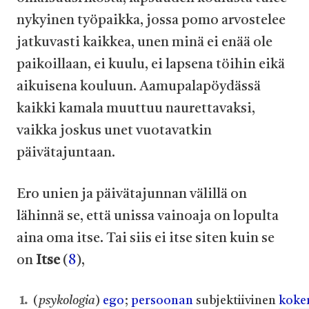
nykyinen työpaikka, jossa pomo arvostelee
jatkuvasti kaikkea, unen minä ei enää ole
paikoillaan, ei kuulu, ei lapsena töihin eikä
aikuisena kouluun. Aamupalapöydässä
kaikki kamala muuttuu naurettavaksi,
vaikka joskus unet vuotavatkin
päivätajuntaan.
Ero unien ja päivätajunnan välillä on
lähinnä se, että unissa vainoaja on lopulta
aina oma itse. Tai siis ei itse siten kuin se
on
I
tse
(
8
),
(
psykologia
)
ego
;
persoonan
subjektiivinen
koke