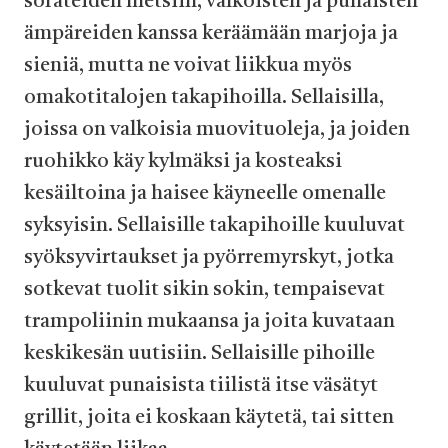
sorateiden metsiin, valkoisten ja punaisten
ämpäreiden kanssa keräämään marjoja ja
sieniä, mutta ne voivat liikkua myös
omakotitalojen takapihoilla. Sellaisilla,
joissa on valkoisia muovituoleja, ja joiden
ruohikko käy kylmäksi ja kosteaksi
kesäiltoina ja haisee käyneelle omenalle
syksyisin. Sellaisille takapihoille kuuluvat
syöksyvirtaukset ja pyörremyrskyt, jotka
sotkevat tuolit sikin sokin, tempaisevat
trampoliinin mukaansa ja joita kuvataan
keskikesän uutisiin. Sellaisille pihoille
kuuluvat punaisista tiilistä itse väsätyt
grillit, joita ei koskaan käytetä, tai sitten