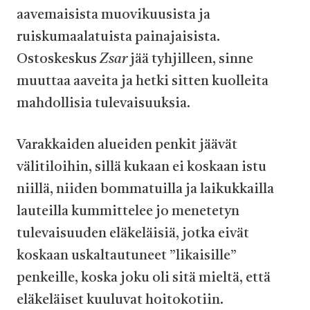
aavemaisista muovikuusista ja
ruiskumaalatuista painajaisista.
Ostoskeskus
Zsar
jää tyhjilleen, sinne
muuttaa aaveita ja hetki sitten kuolleita
mahdollisia tulevaisuuksia.
Varakkaiden alueiden penkit jäävät
välitiloihin, sillä kukaan ei koskaan istu
niillä, niiden bommatuilla ja laikukkailla
lauteilla kummittelee jo menetetyn
tulevaisuuden eläkeläisiä, jotka eivät
koskaan uskaltautuneet ”likaisille”
penkeille, koska joku oli sitä mieltä, että
eläkeläiset kuuluvat hoitokotiin.