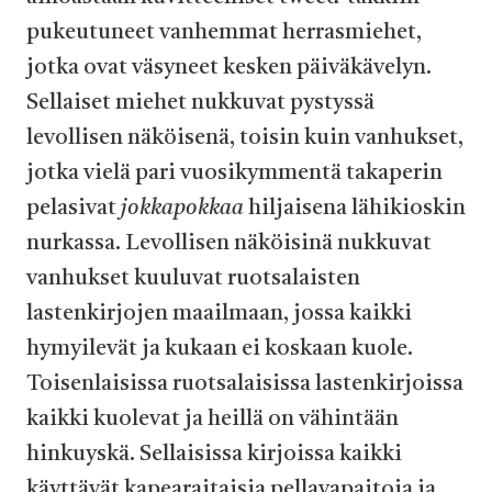
pukeutuneet vanhemmat herrasmiehet,
jotka ovat väsyneet kesken päiväkävelyn.
Sellaiset miehet nukkuvat pystyssä
levollisen näköisenä, toisin kuin vanhukset,
jotka vielä pari vuosikymmentä takaperin
pelasivat
jokkapokkaa
hiljaisena lähikioskin
nurkassa. Levollisen näköisinä nukkuvat
vanhukset kuuluvat ruotsalaisten
lastenkirjojen maailmaan, jossa kaikki
hymyilevät ja kukaan ei koskaan kuole.
Toisenlaisissa ruotsalaisissa lastenkirjoissa
kaikki kuolevat ja heillä on vähintään
hinkuyskä. Sellaisissa kirjoissa kaikki
käyttävät kapearaitaisia pellavapaitoja ja