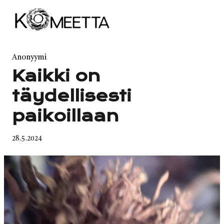
Skip
to
content
Category
Anonyymi
Kaikki on
täydellisesti
paikoillaan
Published
28.5.2024
on