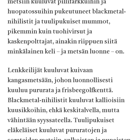
metsiin kuuluvat pillifarkkuihin ja
huopatossuihin pukeutuneet blackmetal-
nihilistit ja tuulipukuiset mummot,
pikemmin kuin tuohivirsut ja
kaskenpolttajat, ainakin riippuen siitä
minkälainen keli – ja metsän luonne – on.
Lenkkeilijät kuuluvat kuivaan
kangasmetsään, johon luonnollisesti
kuuluu pururata ja frisbeegolfkenttä.
Blackmetal-nihilistit kuuluvat kallioisiin
kuusikkoihin, ehkä keskitalvella, mutta
vähintään syyssateella. Tuulipukuiset
eläkeläiset kuuluvat pururatojen ja