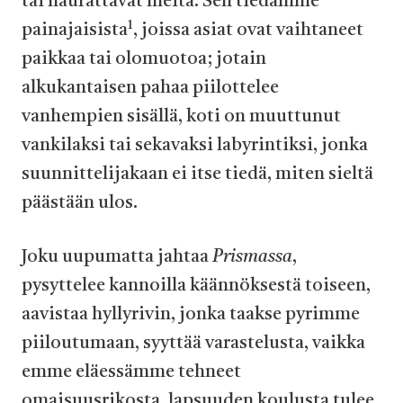
tai naurattavat meitä. Sen tiedämme
1
painajaisista
, joissa asiat ovat vaihtaneet
paikkaa tai olomuotoa; jotain
alkukantaisen pahaa piilottelee
vanhempien sisällä, koti on muuttunut
vankilaksi tai sekavaksi labyrintiksi, jonka
suunnittelijakaan ei itse tiedä, miten sieltä
päästään ulos.
Joku uupumatta jahtaa
Prismassa
,
pysyttelee kannoilla käännöksestä toiseen,
aavistaa hyllyrivin, jonka taakse pyrimme
piiloutumaan, syyttää varastelusta, vaikka
emme eläessämme tehneet
omaisuusrikosta, lapsuuden koulusta tulee