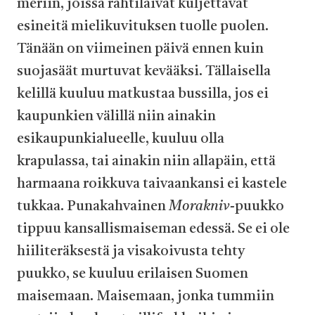
meriin, joissa rahtilaivat kuljettavat
esineitä mielikuvituksen tuolle puolen.
Tänään on viimeinen päivä ennen kuin
suojasäät murtuvat kevääksi. Tällaisella
kelillä kuuluu matkustaa bussilla, jos ei
kaupunkien välillä niin ainakin
esikaupunkialueelle, kuuluu olla
krapulassa, tai ainakin niin allapäin, että
harmaana roikkuva taivaankansi ei kastele
tukkaa. Punakahvainen
Morakniv-
puukko
tippuu kansallismaiseman edessä. Se ei ole
hiiliteräksestä ja visakoivusta tehty
puukko, se kuuluu erilaisen Suomen
maisemaan. Maisemaan, jonka tummiin