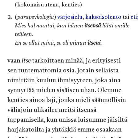
(kokonaisuutena, kenties)
(
parapsykologia
)
varjosielu
,
kaksoisolento
tai
et
Mies halvaantui, kun hänen
itsensä
lähti omille
teilleen
.
En se ollut minä, se oli minun
itseni
.
vaan
itse
tarkoittaen minää, ja erityisesti
sen tuntemattomia osia. Jotain sellaista
nimittäin kuuluu ihmisyyteen, joka aina
synnyttää mielen sisäisen uhan. Olemme
kenties ainoa laji, jonka mieli säännöllisin
väliajoin uhkailee meitä itsensä
tappamisella, kun unissa luisumme jäisiltä
harjakatoilta ja yhtäkkiä emme osaakaan