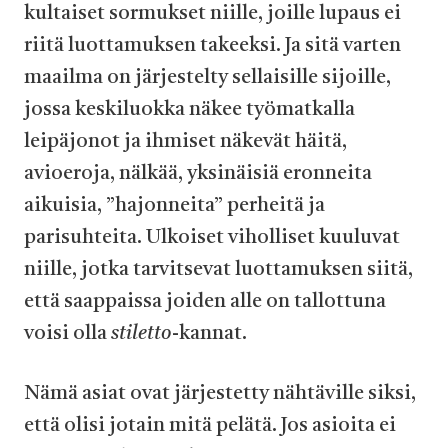
kultaiset sormukset niille, joille lupaus ei
riitä luottamuksen takeeksi. Ja sitä varten
maailma on järjestelty sellaisille sijoille,
jossa keskiluokka näkee työmatkalla
leipäjonot ja ihmiset näkevät häitä,
avioeroja, nälkää, yksinäisiä eronneita
aikuisia, ”hajonneita” perheitä ja
parisuhteita. Ulkoiset viholliset kuuluvat
niille, jotka tarvitsevat luottamuksen siitä,
että saappaissa joiden alle on tallottuna
voisi olla
stiletto
-kannat.
Nämä asiat ovat järjestetty nähtäville siksi,
että olisi jotain mitä pelätä. Jos asioita ei