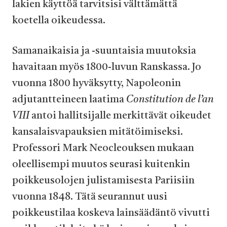
lakien käyttöä tarvitsisi välttämättä
koetella oikeudessa.
Samanaikaisia ja -suuntaisia muutoksia
havaitaan myös 1800-luvun Ranskassa. Jo
vuonna 1800 hyväksytty, Napoleonin
adjutantteineen laatima
Constitution de l’an
VIII
antoi hallitsijalle merkittävät oikeudet
kansalaisvapauksien mitätöimiseksi.
Professori Mark Neocleouksen
mukaan
oleellisempi muutos seurasi kuitenkin
poikkeusolojen julistamisesta Pariisiin
vuonna 1848. Tätä seurannut uusi
poikkeustilaa koskeva lainsäädäntö vivutti