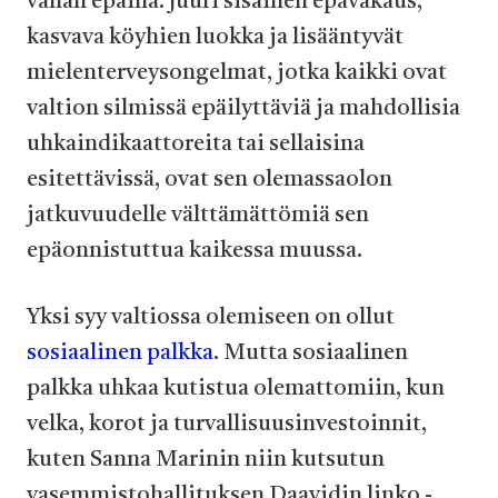
vähän epäillä. Juuri sisäinen epävakaus,
kasvava köyhien luokka ja lisääntyvät
mielenterveysongelmat, jotka kaikki ovat
valtion silmissä epäilyttäviä ja mahdollisia
uhkaindikaattoreita tai sellaisina
esitettävissä, ovat sen olemassaolon
jatkuvuudelle välttämättömiä sen
epäonnistuttua kaikessa muussa.
Yksi syy valtiossa olemiseen on ollut
sosiaalinen palkka
. Mutta sosiaalinen
palkka uhkaa kutistua olemattomiin, kun
velka, korot ja turvallisuusinvestoinnit,
kuten Sanna Marinin niin kutsutun
vasemmistohallituksen Daavidin linko -