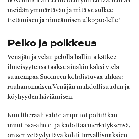
hokeminen antaa meidän ymmärtää, haluaa
meidän ymmärtävän ja mitä se sulkee
tietämisen ja nimeämisen ulkopuolelle?
Pelko ja poikkeus
Venäjän ja velan pelolla hallinta kätkee
ilmeisyytensä taakse ainakin kaksi vielä
suurempaa Suomeen kohdistuvaa uhkaa:
rauhanomaisen Venäjän mahdollisuuden ja
köyhyyden häviämisen.
Kun liberaali valtio amputoi politiikan
muut osa-alueet ja kadottaa merkityksensä,
on sen vetäydyttävä kohti turvallisuuksien