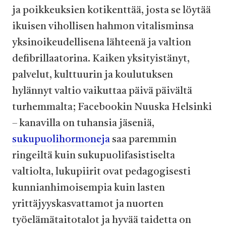
ja poikkeuksien kotikenttää, josta se löytää
ikuisen vihollisen hahmon vitalisminsa
yksinoikeudellisena lähteenä ja valtion
defibrillaatorina. Kaiken yksityistänyt,
palvelut, kulttuurin ja koulutuksen
hylännyt valtio vaikuttaa päivä päivältä
turhemmalta; Facebookin Nuuska Helsinki
– kanavilla on tuhansia jäseniä,
sukupuolihormoneja
saa paremmin
ringeiltä kuin sukupuolifasistiselta
valtiolta, lukupiirit ovat pedagogisesti
kunnianhimoisempia kuin lasten
yrittäjyyskasvattamot ja nuorten
työelämätaitotalot ja hyvää taidetta on