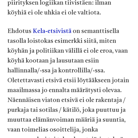
piirityksen logiikan tiivistäen: ilman
köyhiä ei ole uhkia ei ole valtiota.
Ehdotus
Kela-etsivistä
on semanttisella
tasolla loistokas esimerkki siitä, miten
köyhän ja politiikan välillä ei ole eroa, vaan
köyhä kootaan ja lausutaan esiin
hallinnalla/-ssa ja kontrollilla/-ssa.
Oletettavasti etsivä etsii ­löytääkseen jotain
maailmassa jo ennalta määrätysti olevaa.
Näennäisen viaton etsivä ei ole rakentaja /
purkaja tai sotilas / kätilö, joka puuttuu ja
muuttaa elämänvoiman määriä ja suuntia,
vaan toimelias osoittelija, jonka