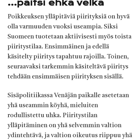
…paitsi ehkä velka
Poikkeuksen ylläpitäviä piirityksiä on hyvä
olla varmuuden vuoksi useampia. Siksi
Suomeen tuotetaan aktiivisesti myös toista
piiritystilaa. Ensimmäinen ja edellä
käsitelty piiritys tapahtuu rajoilla. Toinen,
seuraavaksi tarkemmin käsiteltävä piiritys
tehdään ensimmäisen piirityksen sisällä.
Sisäpolitiikassa Venäjän paikalle asetetaan
yhä useammin köyhä, mieluiten
rodullistettu uhka. Piiritystilan
ylläpitäminen on yhä selvemmin valtion
ydintehtävä, ja valtion oikeutus riippuu yhä