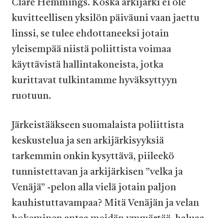
Clare Hemmings. Koska arkijärki ei ole
kuvitteellisen yksilön päiväuni vaan jaettu
linssi, se tulee ehdottaneeksi jotain
yleisempää niistä poliittista voimaa
käyttävistä hallintakoneista, jotka
kurittavat tulkintamme hyväksyttyyn
ruotuun.
Järkeistääkseen suomalaista poliittista
keskustelua ja sen arkijärkisyyksiä
tarkemmin onkin kysyttävä, piileekö
tunnistettavan ja arkijärkisen ”velka ja
Venäjä” -pelon alla vielä jotain paljon
kauhistuttavampaa? Mitä Venäjän ja velan