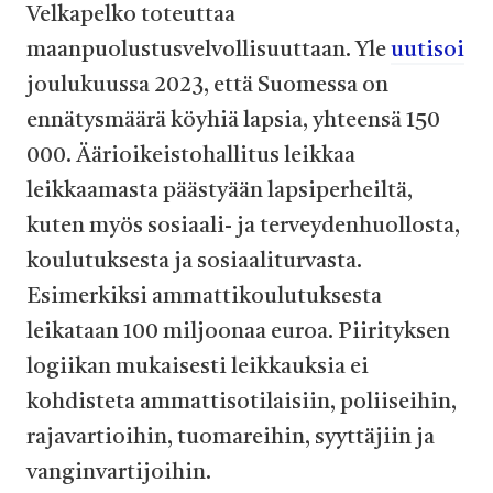
Velkapelko toteuttaa
maanpuolustusvelvollisuuttaan. Yle
uutisoi
joulukuussa 2023, että Suomessa on
ennätysmäärä köyhiä lapsia, yhteensä 150
000. Äärioikeistohallitus leikkaa
leikkaamasta päästyään lapsiperheiltä,
kuten myös sosiaali- ja terveydenhuollosta,
koulutuksesta ja sosiaaliturvasta.
Esimerkiksi ammattikoulutuksesta
leikataan 100 miljoonaa euroa. Piirityksen
logiikan mukaisesti leikkauksia ei
kohdisteta ammattisotilaisiin, poliiseihin,
rajavartioihin, tuomareihin, syyttäjiin ja
vanginvartijoihin.