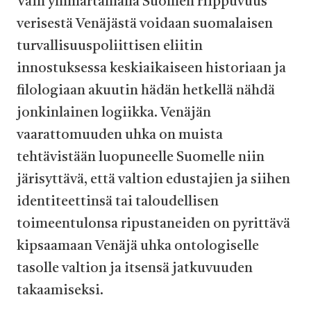
Vain ymmärtämällä Suomen riippuvuus
verisestä Venäjästä voidaan suomalaisen
turvallisuuspoliittisen eliitin
innostuksessa keskiaikaiseen historiaan ja
filologiaan akuutin hädän hetkellä nähdä
jonkinlainen logiikka. Venäjän
vaarattomuuden uhka on muista
tehtävistään luopuneelle Suomelle niin
järisyttävä, että valtion edustajien ja siihen
identiteettinsä tai taloudellisen
toimeentulonsa ripustaneiden on pyrittävä
kipsaamaan Venäjä uhka ontologiselle
tasolle valtion ja itsensä jatkuvuuden
takaamiseksi.