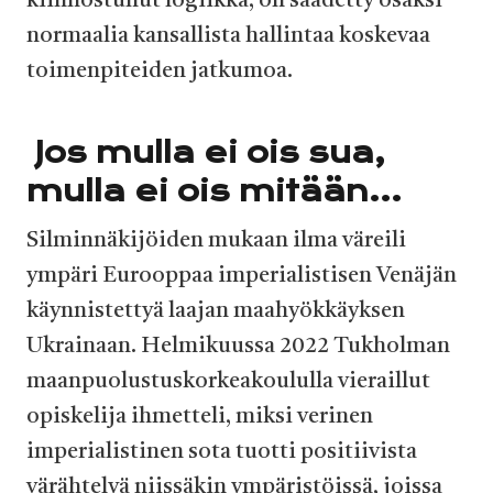
kiinnostunut logiikka, on säädetty osaksi
normaalia kansallista hallintaa koskevaa
toimenpiteiden jatkumoa.
Jos mulla ei ois sua,
mulla ei ois mitään…
Silminnäkijöiden mukaan ilma väreili
ympäri Eurooppaa imperialistisen Venäjän
käynnistettyä laajan maahyökkäyksen
Ukrainaan. Helmikuussa 2022 Tukholman
maanpuolustuskorkeakoululla vieraillut
opiskelija ihmetteli, miksi verinen
imperialistinen sota tuotti positiivista
värähtelyä niissäkin ympäristöissä, joissa