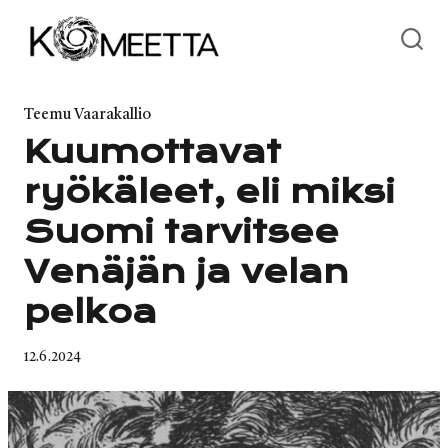
Skip
to
content
Category
Teemu Vaarakallio
Kuumottavat
ryökäleet, eli miksi
Suomi tarvitsee
Venäjän ja velan
pelkoa
Published
12.6.2024
on