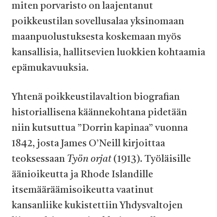
miten porvaristo on laajentanut
poikkeustilan sovellusalaa yksinomaan
maanpuolustuksesta koskemaan myös
kansallisia, hallitsevien luokkien kohtaamia
epämukavuuksia.
Yhtenä poikkeustilavaltion biografian
historiallisena käännekohtana pidetään
niin kutsuttua ”Dorrin kapinaa” vuonna
1842, josta James O’Neill kirjoittaa
teoksessaan
Työn orjat
(1913). Työläisille
äänioikeutta ja Rhode Islandille
itsemääräämisoikeutta vaatinut
kansanliike kukistettiin Yhdysvaltojen