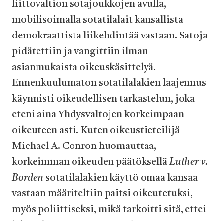
liittovaltion sotajoukkojen avulla,
mobilisoimalla sotatilalait kansallista
demokraattista liikehdintää vastaan. Satoja
pidätettiin ja vangittiin ilman
asianmukaista oikeuskäsittelyä.
Ennenkuulumaton sotatilalakien laajennus
käynnisti oikeudellisen tarkastelun, joka
eteni aina Yhdysvaltojen korkeimpaan
oikeuteen asti. Kuten oikeustieteilijä
Michael A. Conron huomauttaa,
korkeimman oikeuden päätöksellä
Luther v.
Borden
sotatilalakien käyttö omaa kansaa
vastaan määriteltiin paitsi oikeutetuksi,
myös poliittiseksi, mikä tarkoitti sitä, ettei