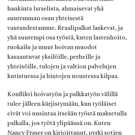
hankinta Israelista, ahmaisevat yhä
suuremman osan yhteisestä
vauraudestamme. Reaalipalkat laskevat, ja
yhä suurempi osa työstä, kuten lastenhoito,
ruokailu ja muut hoivan muodot
kasaantuvat yksilöille, perheille ja
yhteisöille, tulojen ja valtion palvelujen
kutistuessa ja hintojen noustessa kilpaa.
Konflikti hoivatyön ja palkkatyön välillä
tulee jälleen kärjistymään, kun työläiset
eivät voi uusintaa itseään työstä maksetulla
palkalla, jos työtä ylipäänsä on. Kuten
Nancy Fraser on kirjoittanut, pyrki sotien