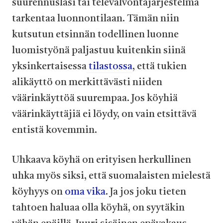
suurennuslasi tai televalvontajärjestelmä
tarkentaa luonnontilaan. Tämän niin
kutsutun etsinnän todellinen luonne
luomistyönä paljastuu kuitenkin siinä
yksinkertaisessa
tilastossa
, että tukien
alikäyttö on merkittävästi niiden
väärinkäyttöä suurempaa. Jos köyhiä
väärinkäyttäjiä ei löydy, on vain etsittävä
entistä kovemmin.
Uhkaava köyhä on erityisen herkullinen
uhka myös siksi, että suomalaisten mielestä
köyhyys on
oma vika
. Ja jos joku tieten
tahtoen haluaa olla köyhä, on syytäkin