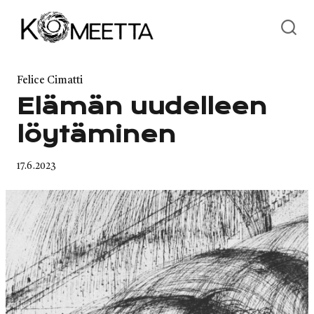
Skip
to
content
Category
Felice Cimatti
Elämän uudelleen
löytäminen
Published
17.6.2023
on