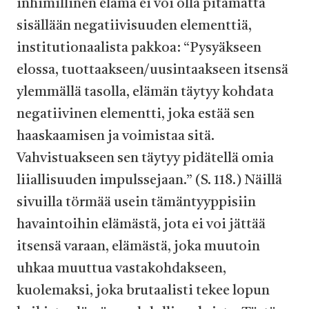
inhimillinen elämä ei voi olla pitämättä
sisällään negatiivisuuden elementtiä,
institutionaalista pakkoa: “Pysyäkseen
elossa, tuottaakseen/uusintaakseen itsensä
ylemmällä tasolla, elämän täytyy kohdata
negatiivinen elementti, joka estää sen
haaskaamisen ja voimistaa sitä.
Vahvistuakseen sen täytyy pidätellä omia
liiallisuuden impulssejaan.” (S. 118.) Näillä
sivuilla törmää usein tämäntyyppisiin
havaintoihin elämästä, jota ei voi jättää
itsensä varaan, elämästä, joka muutoin
uhkaa muuttua vastakohdakseen,
kuolemaksi, joka brutaalisti tekee lopun