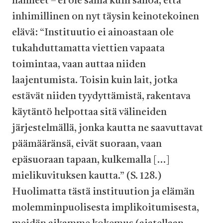
nähneet – ei ole sama kuin sanoa, että
inhimillinen on nyt täysin keinotekoinen
elävä: “Instituutio ei ainoastaan ole
tukahduttamatta viettien vapaata
toimintaa, vaan auttaa niiden
laajentumista. Toisin kuin lait, jotka
estävät niiden tyydyttämistä, rakentava
käytäntö helpottaa sitä välineiden
järjestelmällä, jonka kautta ne saavuttavat
päämääränsä, eivät suoraan, vaan
epäsuoraan tapaan, kulkemalla […]
mielikuvituksen kautta.” (S. 128.)
Huolimatta tästä instituution ja elämän
molemminpuolisesta implikoitumisesta,