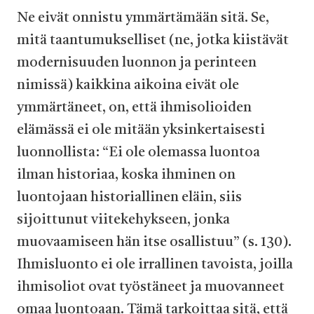
Ne eivät onnistu ymmärtämään sitä. Se,
mitä taantumukselliset (ne, jotka kiistävät
modernisuuden luonnon ja perinteen
nimissä) kaikkina aikoina eivät ole
ymmärtäneet, on, että ihmisolioiden
elämässä ei ole mitään yksinkertaisesti
luonnollista: “Ei ole olemassa luontoa
ilman historiaa, koska ihminen on
luontojaan historiallinen eläin, siis
sijoittunut viitekehykseen, jonka
muovaamiseen hän itse osallistuu” (s. 130).
Ihmisluonto ei ole irrallinen tavoista, joilla
ihmisoliot ovat työstäneet ja muovanneet
omaa luontoaan. Tämä tarkoittaa sitä, että