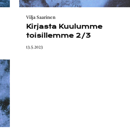
Category
Vilja Saarinen
Kirjasta Kuulumme
toisillemme 2/3
Published
13.5.2023
on