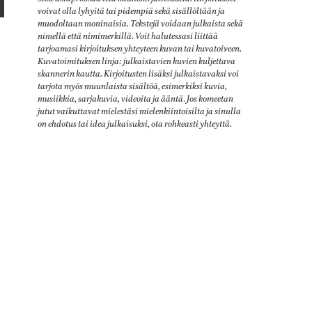
voivat olla lyhyitä tai pidempiä sekä sisällöltään ja
muodoltaan moninaisia. Tekstejä voidaan julkaista sekä
nimellä että nimimerkillä. Voit halutessasi liittää
tarjoamasi kirjoituksen yhteyteen kuvan tai kuvatoiveen.
Kuvatoimituksen linja: julkaistavien kuvien kuljettava
skannerin kautta. Kirjoitusten lisäksi julkaistavaksi voi
tarjota myös muunlaista sisältöä, esimerkiksi kuvia,
musiikkia, sarjakuvia, videoita ja ääntä
.
Jos komeetan
jutut vaikuttavat mielestäsi mielenkiintoisilta ja sinulla
on ehdotus tai idea julkaisuksi, ota rohkeasti yhteyttä.