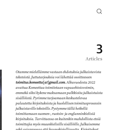
3
Articles
Otamme mielellämme vastaan ehdotuksia julkaistavista
teksteistä. Juttutarjouksia voi lähettää osoitteeseen
toimitus.komeetta[at]gmail.com
. Alkuvuodesta 2022
avattua Komeettaa toimitetaan vapaaehtoisvoimin,
emmekä siksi kykene maksamaan palkkioita julkaistuista
sisällöistä. Pyrimme tarjoamaan keskustelevaa
palautetta kirjoituksista ja huolellisen toimitusprosessin
julkaistaville teksteille. Pystymme tällä hetkellä
toimittamaan suomen-, ruotsin- ja englanninkielisiä
kirjoituksia. Tarvittaessa on kuitenkin mahdollista etsiä
toimittajia myös muunkielisille sisällöille. Julkaisemme
sekä asiaproosaa että kaunokirjallisuutta. Kirjoitukset