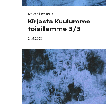
Category
Mikael Brunila
Kirjasta Kuulumme
toisillemme 3/3
Published
24.5.2023
on