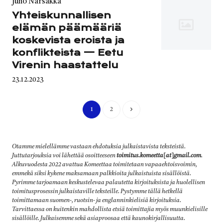
Category
Juho Narsakka
Yhteiskunnallisen
elämän päämääriä
koskevista eroista ja
konflikteista — Eetu
Virenin haastattelu
Published
23.12.2023
on
1
2
Otamme mielellämme vastaan ehdotuksia julkaistavista teksteistä.
Juttutarjouksia voi lähettää osoitteeseen
toimitus.komeetta[at]gmail.com
.
Alkuvuodesta 2022 avattua Komeettaa toimitetaan vapaaehtoisvoimin,
emmekä siksi kykene maksamaan palkkioita julkaistuista sisällöistä.
Pyrimme tarjoamaan keskustelevaa palautetta kirjoituksista ja huolellisen
toimitusprosessin julkaistaville teksteille. Pystymme tällä hetkellä
toimittamaan suomen-, ruotsin- ja englanninkielisiä kirjoituksia.
Tarvittaessa on kuitenkin mahdollista etsiä toimittajia myös muunkielisille
sisällöille. Julkaisemme sekä asiaproosaa että kaunokirjallisuutta.