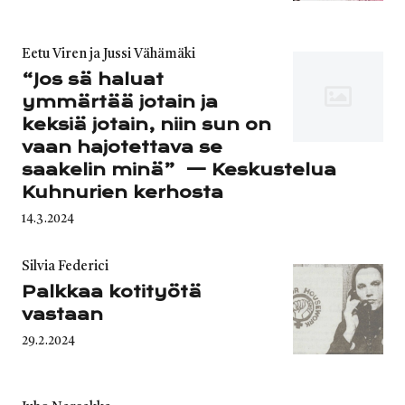
Category
Eetu Viren ja Jussi Vähämäki
“Jos sä haluat
ymmärtää jotain ja
keksiä jotain, niin sun on
vaan hajotettava se
saakelin minä” — Keskustelua
Kuhnurien kerhosta
Published
14.3.2024
on
Category
Silvia Federici
Palkkaa kotityötä
vastaan
Published
29.2.2024
on