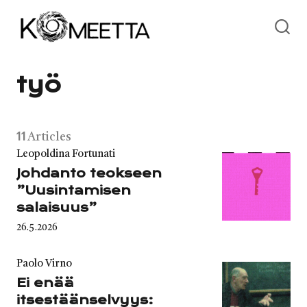
Skip
to
content
työ
11
Articles
Category
Leopoldina Fortunati
Johdanto teokseen
”Uusintamisen
salaisuus”
Published
26.5.2026
on
Category
Paolo Virno
Ei enää
itsestäänselvyys: