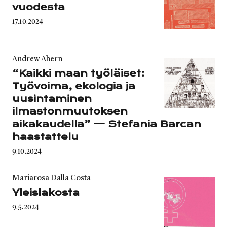
vuodesta
Published
17.10.2024
on
Category
Andrew Ahern
“Kaikki maan työläiset:
Työvoima, ekologia ja
uusintaminen
ilmastonmuutoksen
aikakaudella” — Stefania Barcan
haastattelu
Published
9.10.2024
on
Category
Mariarosa Dalla Costa
Yleislakosta
Published
9.5.2024
on