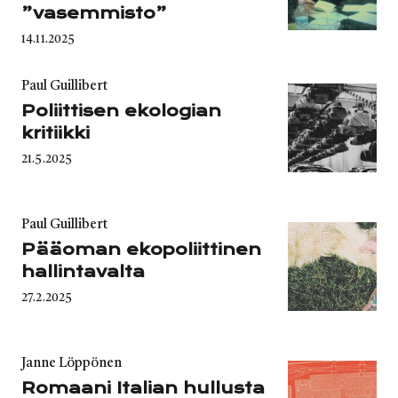
”vasemmisto”
Published
14.11.2025
on
Category
Paul Guillibert
Poliittisen ekologian
kritiikki
Published
21.5.2025
on
Category
Paul Guillibert
Pääoman ekopoliittinen
hallintavalta
Published
27.2.2025
on
Category
Janne Löppönen
Romaani Italian hullusta