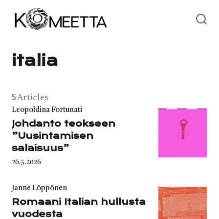
Skip
to
content
italia
5
Articles
Category
Leopoldina Fortunati
Johdanto teokseen
”Uusintamisen
salaisuus”
Published
26.5.2026
on
Category
Janne Löppönen
Romaani Italian hullusta
vuodesta