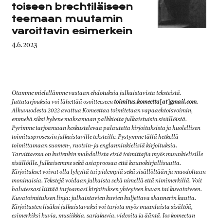
toiseen brechtiläiseen
teemaan muutamin
varoittavin esimerkein
Published
4.6.2023
on
Otamme mielellämme vastaan ehdotuksia julkaistavista teksteistä.
Juttutarjouksia voi lähettää osoitteeseen
toimitus.komeetta[at]gmail.com
.
Alkuvuodesta 2022 avattua Komeettaa toimitetaan vapaaehtoisvoimin,
emmekä siksi kykene maksamaan palkkioita julkaistuista sisällöistä.
Pyrimme tarjoamaan keskustelevaa palautetta kirjoituksista ja huolellisen
toimitusprosessin julkaistaville teksteille. Pystymme tällä hetkellä
toimittamaan suomen-, ruotsin- ja englanninkielisiä kirjoituksia.
Tarvittaessa on kuitenkin mahdollista etsiä toimittajia myös muunkielisille
sisällöille. Julkaisemme sekä asiaproosaa että kaunokirjallisuutta.
Kirjoitukset voivat olla lyhyitä tai pidempiä sekä sisällöltään ja muodoltaan
moninaisia. Tekstejä voidaan julkaista sekä nimellä että nimimerkillä. Voit
halutessasi liittää tarjoamasi kirjoituksen yhteyteen kuvan tai kuvatoiveen.
Kuvatoimituksen linja: julkaistavien kuvien kuljettava skannerin kautta.
Kirjoitusten lisäksi julkaistavaksi voi tarjota myös muunlaista sisältöä,
esimerkiksi kuvia, musiikkia, sarjakuvia, videoita ja ääntä
.
Jos komeetan