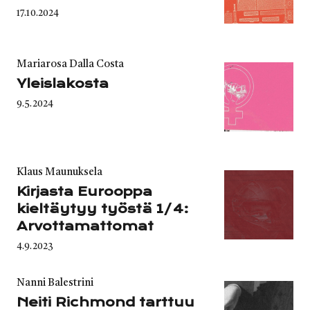
Published
17.10.2024
on
Category
Mariarosa Dalla Costa
Yleislakosta
Published
9.5.2024
on
Category
Klaus Maunuksela
Kirjasta Eurooppa
kieltäytyy työstä 1/4:
Arvottamattomat
Published
4.9.2023
on
Category
Nanni Balestrini
Neiti Richmond tarttuu