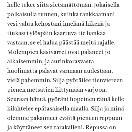
helle tekee siitä sietämättömän. Jokaisella
polkaisulla tunnen, kuinka tankkaamani
vesi valuu kehostani imelänä hikenä ja
tiukasti ylöspäin kaartuva tie hankaa
vastaan, se ei halua päästää meitä rajalle.
Molempien käsivarret ovat palaneet jo
aikaisemmin, ja aurinkorasvasta
huolimatta palavat varmaan uudestaan,
vielä pahemmin. Silja pyöräilee tienviereen
pienen metsätien liittymään varjoon.
Seuraan häntä, pyöräni hopeinen rämä kello
kilahtelee epätasaisella maalla. Silja ja minä
olemme pakanneet eväitä pieneen reppuun
ja köyttäneet sen tarakalleni. Repussa on