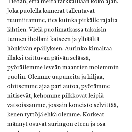
Tiedän, että meitä tarkkaillaan koko ajan.
Joka puolella kamerat tallentavat
ruumiitamme, ties kuinka pitkälle rajalta
lähtien. Vielä puolimatkassa takaisin
tunnen ihollani katseen ja ylhäältä
hönkivän epäilyksen. Aurinko kimaltaa
illaksi taittuvan päivän selässä,
pyöräilemme leveän maantien molemmin
puolin. Olemme uupuneita ja hiljaa,
ohitsemme ajaa pari autoa, pyörämme
nitisevät, kehomme pilkkovat leipiä
vatsoissamme, jossain koneisto selvittää,
kenen tyttöjä ehkä olemme. Korkeat
männyt osuvat auringon eteen ja osa