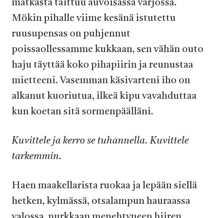
matkasta taittuu auvoisassa varjossa.
Mökin pihalle viime kesänä istutettu
ruusupensas on puhjennut
poissaollessamme kukkaan, sen vähän outo
haju täyttää koko pihapiirin ja reunustaa
mietteeni. Vasemman käsivarteni iho on
alkanut kuoriutua, ilkeä kipu vavahduttaa
kun koetan sitä sormenpäälläni.
Kuvittele ja kerro se tuhannella. Kuvittele
tarkemmin.
Haen maakellarista ruokaa ja lepään siellä
hetken, kylmässä, otsalampun hauraassa
valossa, nurkkaan menehtyneen hiiren