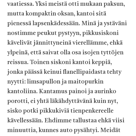
vaatiessa. Yksi meistä otti mukaan paksun,
mutta kompaktin oksan, kantoi sitä
pienessä lapsenkädessään. Minä ja ystäväni
nostimme peukut pystyyn, pikkusiskoni
kävelivät jännittyneinä vierellämme, ehkä
ylpeinä, että saivat olla osa isojen tyttöjen
reissua. Toinen siskoni kantoi keppiä,
jonka päässä keinui flanellipaidasta tehty
nyytti: limsapullon ja maitopurkin
kantoliina. Kantamus painoi ja aurinko
porotti, ei yhtä läkähdyttävänä kuin nyt,
sisko potki pikkukiviä tienpenkereelle
kävellessään. Ehdimme tallustaa ehkä viisi
minuuttia, kunnes auto pysähtyi. Meidät