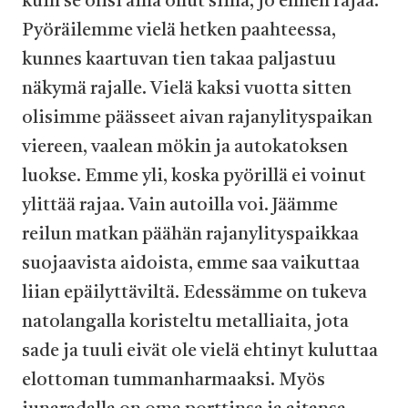
kuin se olisi aina ollut siinä, jo ennen rajaa.
Pyöräilemme vielä hetken paahteessa,
kunnes kaartuvan tien takaa paljastuu
näkymä rajalle. Vielä kaksi vuotta sitten
olisimme päässeet aivan rajanylityspaikan
viereen, vaalean mökin ja autokatoksen
luokse. Emme yli, koska pyörillä ei voinut
ylittää rajaa. Vain autoilla voi. Jäämme
reilun matkan päähän rajanylityspaikkaa
suojaavista aidoista, emme saa vaikuttaa
liian epäilyttäviltä. Edessämme on tukeva
natolangalla koristeltu metalliaita, jota
sade ja tuuli eivät ole vielä ehtinyt kuluttaa
elottoman tummanharmaaksi. Myös