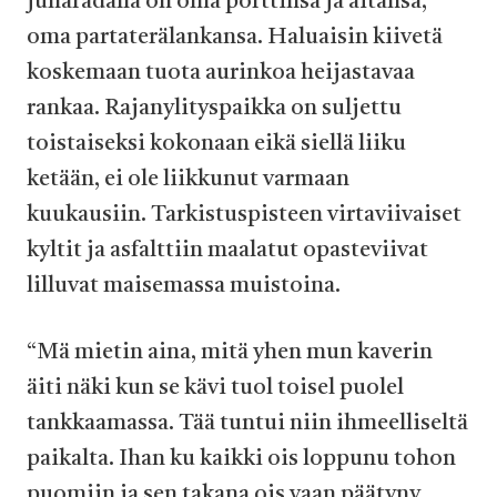
junaradalla on oma porttinsa ja aitansa,
oma partaterälankansa. Haluaisin kiivetä
koskemaan tuota aurinkoa heijastavaa
rankaa. Rajanylityspaikka on suljettu
toistaiseksi kokonaan eikä siellä liiku
ketään, ei ole liikkunut varmaan
kuukausiin. Tarkistuspisteen virtaviivaiset
kyltit ja asfalttiin maalatut opasteviivat
lilluvat maisemassa muistoina.
“Mä mietin aina, mitä yhen mun kaverin
äiti näki kun se kävi tuol toisel puolel
tankkaamassa. Tää tuntui niin ihmeelliseltä
paikalta. Ihan ku kaikki ois loppunu tohon
puomiin ja sen takana ois vaan päätyny