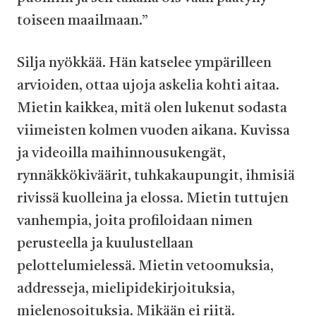
toiseen maailmaan.”
Silja nyökkää. Hän katselee ympärilleen
arvioiden, ottaa ujoja askelia kohti aitaa.
Mietin kaikkea, mitä olen lukenut sodasta
viimeisten kolmen vuoden aikana. Kuvissa
ja videoilla maihinnousukengät,
rynnäkkökiväärit, tuhkakaupungit, ihmisiä
rivissä kuolleina ja elossa. Mietin tuttujen
vanhempia, joita profiloidaan nimen
perusteella ja kuulustellaan
pelottelumielessä. Mietin vetoomuksia,
addresseja, mielipidekirjoituksia,
mielenosoituksia. Mikään ei riitä.