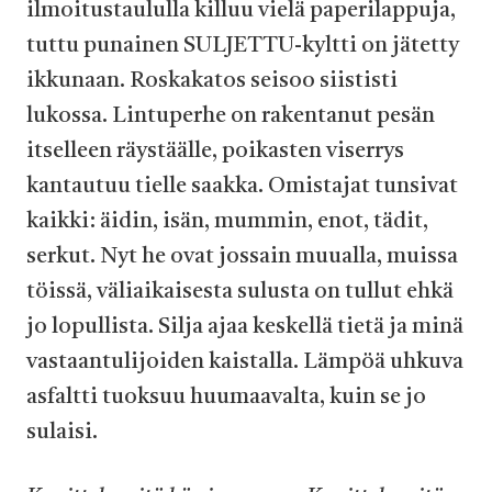
ilmoitustaululla killuu vielä paperilappuja,
tuttu punainen SULJETTU-kyltti on jätetty
ikkunaan. Roskakatos seisoo siististi
lukossa. Lintuperhe on rakentanut pesän
itselleen räystäälle, poikasten viserrys
kantautuu tielle saakka. Omistajat tunsivat
kaikki: äidin, isän, mummin, enot, tädit,
serkut. Nyt he ovat jossain muualla, muissa
töissä, väliaikaisesta sulusta on tullut ehkä
jo lopullista. Silja ajaa keskellä tietä ja minä
vastaantulijoiden kaistalla. Lämpöä uhkuva
asfaltti tuoksuu huumaavalta, kuin se jo
sulaisi.