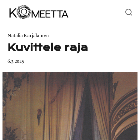
Skip
to
content
Category
Natalia Karjalainen
Kuvittele raja
Published
6.3.2025
on