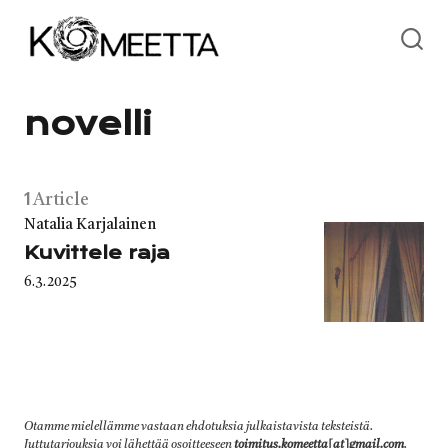
Skip
to
content
novelli
1
Article
Category
Natalia Karjalainen
Kuvittele raja
Published
6.3.2025
on
Otamme mielellämme vastaan ehdotuksia julkaistavista teksteistä.
Juttutarjouksia voi lähettää osoitteeseen
toimitus.komeetta[at]gmail.com
.