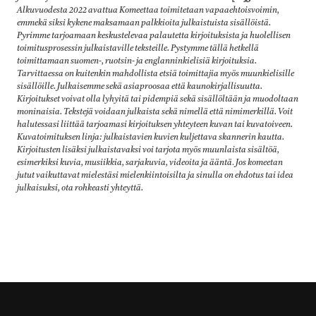
Alkuvuodesta 2022 avattua Komeettaa toimitetaan vapaaehtoisvoimin,
emmekä siksi kykene maksamaan palkkioita julkaistuista sisällöistä.
Pyrimme tarjoamaan keskustelevaa palautetta kirjoituksista ja huolellisen
toimitusprosessin julkaistaville teksteille. Pystymme tällä hetkellä
toimittamaan suomen-, ruotsin- ja englanninkielisiä kirjoituksia.
Tarvittaessa on kuitenkin mahdollista etsiä toimittajia myös muunkielisille
sisällöille. Julkaisemme sekä asiaproosaa että kaunokirjallisuutta.
Kirjoitukset voivat olla lyhyitä tai pidempiä sekä sisällöltään ja muodoltaan
moninaisia. Tekstejä voidaan julkaista sekä nimellä että nimimerkillä. Voit
halutessasi liittää tarjoamasi kirjoituksen yhteyteen kuvan tai kuvatoiveen.
Kuvatoimituksen linja: julkaistavien kuvien kuljettava skannerin kautta.
Kirjoitusten lisäksi julkaistavaksi voi tarjota myös muunlaista sisältöä,
esimerkiksi kuvia, musiikkia, sarjakuvia, videoita ja ääntä
.
Jos komeetan
jutut vaikuttavat mielestäsi mielenkiintoisilta ja sinulla on ehdotus tai idea
julkaisuksi, ota rohkeasti yhteyttä.