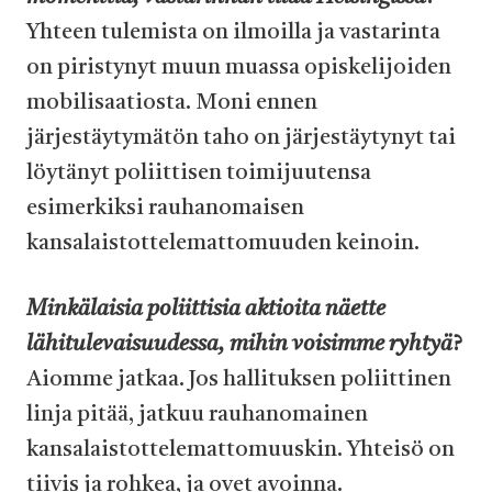
Yhteen tulemista on ilmoilla ja vastarinta
on piristynyt muun muassa opiskelijoiden
mobilisaatiosta. Moni ennen
järjestäytymätön taho on järjestäytynyt tai
löytänyt poliittisen toimijuutensa
esimerkiksi rauhanomaisen
kansalaistottelemattomuuden keinoin.
Minkälaisia poliittisia aktioita näette
lähitulevaisuudessa, mihin voisimme ryhtyä
?
Aiomme jatkaa. Jos hallituksen poliittinen
linja pitää, jatkuu rauhanomainen
kansalaistottelemattomuuskin. Yhteisö on
tiivis ja rohkea, ja ovet avoinna.