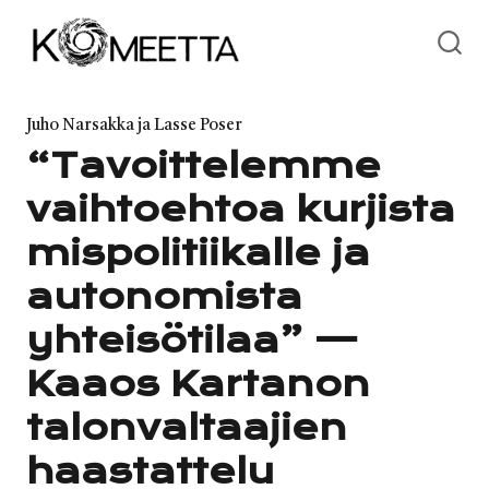
Skip
to
content
Category
Juho Narsakka ja Lasse Poser
“Tavoittelemme
vaihtoehtoa kurjista
mispolitiikalle ja
autonomista
yhteisötilaa” —
Kaaos Kartanon
talonvaltaajien
haastattelu