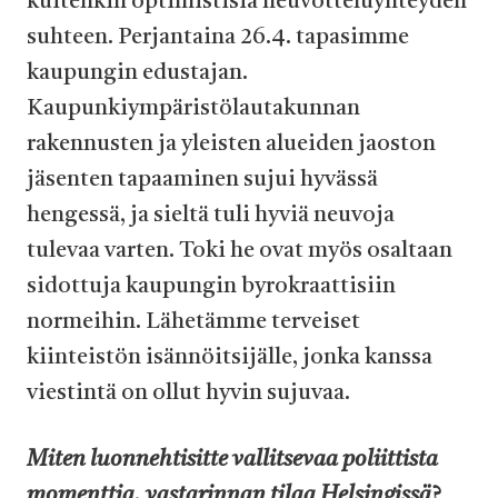
kuitenkin optimistisia neuvotteluyhteyden
suhteen. Perjantaina 26.4. tapasimme
kaupungin edustajan.
Kaupunkiympäristölautakunnan
rakennusten ja yleisten alueiden jaoston
jäsenten tapaaminen sujui hyvässä
hengessä, ja sieltä tuli hyviä neuvoja
tulevaa varten. Toki he ovat myös osaltaan
sidottuja kaupungin byrokraattisiin
normeihin. Lähetämme terveiset
kiinteistön isännöitsijälle, jonka kanssa
viestintä on ollut hyvin sujuvaa.
Miten luonnehtisitte vallitsevaa poliittista
momenttia, vastarinnan tilaa Helsingissä
?