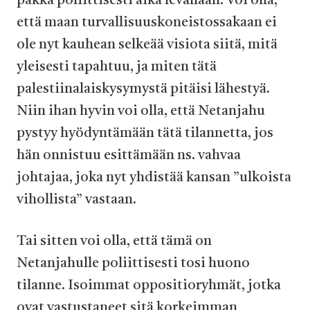
pakka poliittisesti aika levällään. Voi olla,
että maan turvallisuuskoneistossakaan ei
ole nyt kauhean selkeää visiota siitä, mitä
yleisesti tapahtuu, ja miten tätä
palestiinalaiskysymystä pitäisi lähestyä.
Niin ihan hyvin voi olla, että Netanjahu
pystyy hyödyntämään tätä tilannetta, jos
hän onnistuu esittämään ns. vahvaa
johtajaa, joka nyt yhdistää kansan ”ulkoista
vihollista” vastaan.
Tai sitten voi olla, että tämä on
Netanjahulle poliittisesti tosi huono
tilanne. Isoimmat oppositioryhmät, jotka
ovat vastustaneet sitä korkeimman