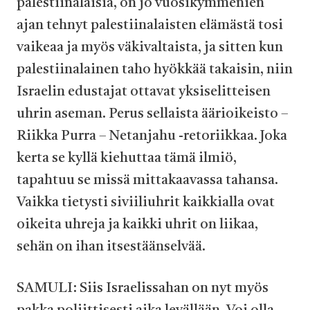
palestiinalaisia, on jo vuosikymmenien
ajan tehnyt palestiinalaisten elämästä tosi
vaikeaa ja myös väkivaltaista, ja sitten kun
palestiinalainen taho hyökkää takaisin, niin
Israelin edustajat ottavat yksiselitteisen
uhrin aseman. Perus sellaista äärioikeisto –
Riikka Purra – Netanjahu -retoriikkaa. Joka
kerta se kyllä kiehuttaa tämä ilmiö,
tapahtuu se missä mittakaavassa tahansa.
Vaikka tietysti siviiliuhrit kaikkialla ovat
oikeita uhreja ja kaikki uhrit on liikaa,
sehän on ihan itsestäänselvää.
SAMULI: Siis Israelissahan on nyt myös