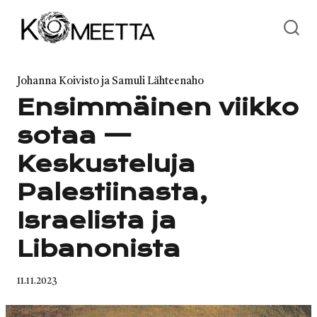
Skip
to
content
Category
Johanna Koivisto ja Samuli Lähteenaho
Ensimmäinen viikko
sotaa —
Keskusteluja
Palestiinasta,
Israelista ja
Libanonista
Published
11.11.2023
on