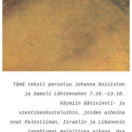
Tämä teksti perustuu Johanna Koiviston
ja Samuli Lähteenahon 7.10.–13.10.
käymiin ääniviesti- ja
viestikeskusteluihin, joiden aiheina
ovat Palestiinan, Israelin ja Libanonin
tapahtumat mainittuna aikana. Osa