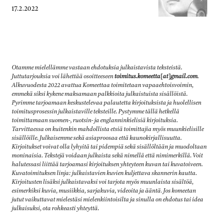
Published
17.2.2022
on
Otamme mielellämme vastaan ehdotuksia julkaistavista teksteistä.
Juttutarjouksia voi lähettää osoitteeseen
toimitus.komeetta[at]gmail.com
.
Alkuvuodesta 2022 avattua Komeettaa toimitetaan vapaaehtoisvoimin,
emmekä siksi kykene maksamaan palkkioita julkaistuista sisällöistä.
Pyrimme tarjoamaan keskustelevaa palautetta kirjoituksista ja huolellisen
toimitusprosessin julkaistaville teksteille. Pystymme tällä hetkellä
toimittamaan suomen-, ruotsin- ja englanninkielisiä kirjoituksia.
Tarvittaessa on kuitenkin mahdollista etsiä toimittajia myös muunkielisille
sisällöille. Julkaisemme sekä asiaproosaa että kaunokirjallisuutta.
Kirjoitukset voivat olla lyhyitä tai pidempiä sekä sisällöltään ja muodoltaan
moninaisia. Tekstejä voidaan julkaista sekä nimellä että nimimerkillä. Voit
halutessasi liittää tarjoamasi kirjoituksen yhteyteen kuvan tai kuvatoiveen.
Kuvatoimituksen linja: julkaistavien kuvien kuljettava skannerin kautta.
Kirjoitusten lisäksi julkaistavaksi voi tarjota myös muunlaista sisältöä,
esimerkiksi kuvia, musiikkia, sarjakuvia, videoita ja ääntä
.
Jos komeetan
jutut vaikuttavat mielestäsi mielenkiintoisilta ja sinulla on ehdotus tai idea
julkaisuksi, ota rohkeasti yhteyttä.