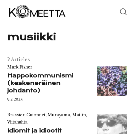
Skip
to
content
musiikki
2
Articles
Category
Mark Fisher
Happokommunismi
(keskeneräinen
johdanto)
Published
9.2.2023
on
Category
Brassier, Guionnet, Murayama, Mattin,
Viitahuhta
Idiomit ja idiootit