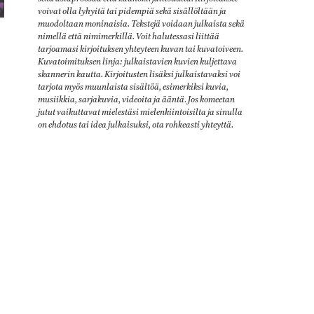
voivat olla lyhyitä tai pidempiä sekä sisällöltään ja
muodoltaan moninaisia. Tekstejä voidaan julkaista sekä
nimellä että nimimerkillä. Voit halutessasi liittää
tarjoamasi kirjoituksen yhteyteen kuvan tai kuvatoiveen.
Kuvatoimituksen linja: julkaistavien kuvien kuljettava
skannerin kautta. Kirjoitusten lisäksi julkaistavaksi voi
tarjota myös muunlaista sisältöä, esimerkiksi kuvia,
musiikkia, sarjakuvia, videoita ja ääntä
.
Jos komeetan
jutut vaikuttavat mielestäsi mielenkiintoisilta ja sinulla
on ehdotus tai idea julkaisuksi, ota rohkeasti yhteyttä.