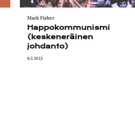
Category
Mark Fisher
Happokommunismi
(keskeneräinen
johdanto)
Published
9.2.2023
on