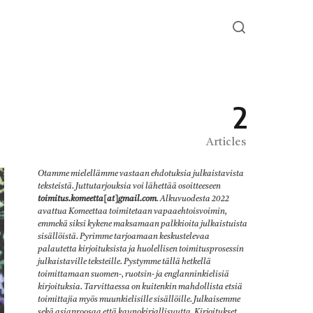
2
Articles
Otamme mielellämme vastaan ehdotuksia julkaistavista
teksteistä. Juttutarjouksia voi lähettää osoitteeseen
toimitus.komeetta[at]gmail.com
. Alkuvuodesta 2022
avattua Komeettaa toimitetaan vapaaehtoisvoimin,
emmekä siksi kykene maksamaan palkkioita julkaistuista
sisällöistä. Pyrimme tarjoamaan keskustelevaa
palautetta kirjoituksista ja huolellisen toimitusprosessin
julkaistaville teksteille. Pystymme tällä hetkellä
toimittamaan suomen-, ruotsin- ja englanninkielisiä
kirjoituksia. Tarvittaessa on kuitenkin mahdollista etsiä
toimittajia myös muunkielisille sisällöille. Julkaisemme
sekä asiaproosaa että kaunokirjallisuutta. Kirjoitukset