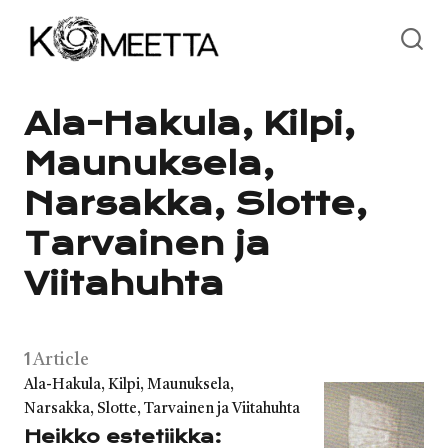
Skip
to
content
Ala-Hakula, Kilpi,
Maunuksela,
Narsakka, Slotte,
Tarvainen ja
Viitahuhta
1
Article
Category
Ala-Hakula, Kilpi, Maunuksela,
Narsakka, Slotte, Tarvainen ja Viitahuhta
Heikko estetiikka: