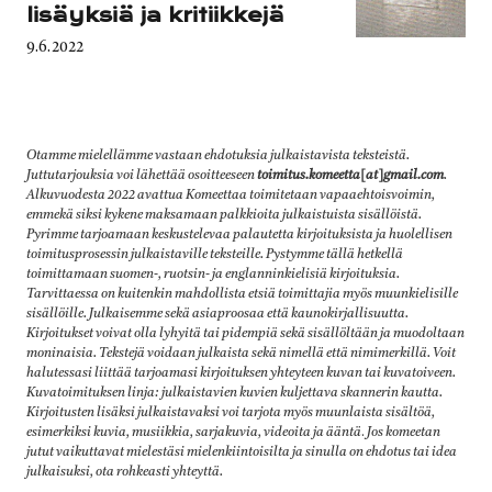
lisäyksiä ja kritiikkejä
Published
9.6.2022
on
Otamme mielellämme vastaan ehdotuksia julkaistavista teksteistä.
Juttutarjouksia voi lähettää osoitteeseen
toimitus.komeetta[at]gmail.com
.
Alkuvuodesta 2022 avattua Komeettaa toimitetaan vapaaehtoisvoimin,
emmekä siksi kykene maksamaan palkkioita julkaistuista sisällöistä.
Pyrimme tarjoamaan keskustelevaa palautetta kirjoituksista ja huolellisen
toimitusprosessin julkaistaville teksteille. Pystymme tällä hetkellä
toimittamaan suomen-, ruotsin- ja englanninkielisiä kirjoituksia.
Tarvittaessa on kuitenkin mahdollista etsiä toimittajia myös muunkielisille
sisällöille. Julkaisemme sekä asiaproosaa että kaunokirjallisuutta.
Kirjoitukset voivat olla lyhyitä tai pidempiä sekä sisällöltään ja muodoltaan
moninaisia. Tekstejä voidaan julkaista sekä nimellä että nimimerkillä. Voit
halutessasi liittää tarjoamasi kirjoituksen yhteyteen kuvan tai kuvatoiveen.
Kuvatoimituksen linja: julkaistavien kuvien kuljettava skannerin kautta.
Kirjoitusten lisäksi julkaistavaksi voi tarjota myös muunlaista sisältöä,
esimerkiksi kuvia, musiikkia, sarjakuvia, videoita ja ääntä
.
Jos komeetan
jutut vaikuttavat mielestäsi mielenkiintoisilta ja sinulla on ehdotus tai idea
julkaisuksi, ota rohkeasti yhteyttä.