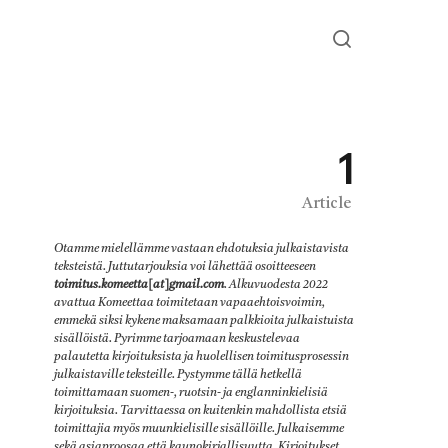
1
Article
Otamme mielellämme vastaan ehdotuksia julkaistavista
teksteistä. Juttutarjouksia voi lähettää osoitteeseen
toimitus.komeetta[at]gmail.com
. Alkuvuodesta 2022
avattua Komeettaa toimitetaan vapaaehtoisvoimin,
emmekä siksi kykene maksamaan palkkioita julkaistuista
sisällöistä. Pyrimme tarjoamaan keskustelevaa
palautetta kirjoituksista ja huolellisen toimitusprosessin
julkaistaville teksteille. Pystymme tällä hetkellä
toimittamaan suomen-, ruotsin- ja englanninkielisiä
kirjoituksia. Tarvittaessa on kuitenkin mahdollista etsiä
toimittajia myös muunkielisille sisällöille. Julkaisemme
sekä asiaproosaa että kaunokirjallisuutta. Kirjoitukset