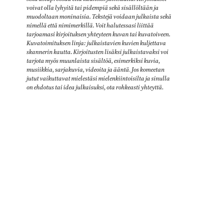
voivat olla lyhyitä tai pidempiä sekä sisällöltään ja
muodoltaan moninaisia. Tekstejä voidaan julkaista sekä
nimellä että nimimerkillä. Voit halutessasi liittää
tarjoamasi kirjoituksen yhteyteen kuvan tai kuvatoiveen.
Kuvatoimituksen linja: julkaistavien kuvien kuljettava
skannerin kautta. Kirjoitusten lisäksi julkaistavaksi voi
tarjota myös muunlaista sisältöä, esimerkiksi kuvia,
musiikkia, sarjakuvia, videoita ja ääntä
.
Jos komeetan
jutut vaikuttavat mielestäsi mielenkiintoisilta ja sinulla
on ehdotus tai idea julkaisuksi, ota rohkeasti yhteyttä.