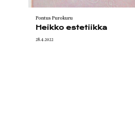
Category
Pontus Purokuru
Heikko estetiikka
Published
28.4.2022
on