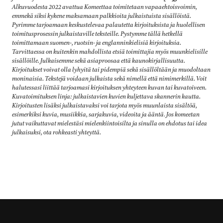
Alkuvuodesta 2022 avattua Komeettaa toimitetaan vapaaehtoisvoimin,
emmekä siksi kykene maksamaan palkkioita julkaistuista sisällöistä.
Pyrimme tarjoamaan keskustelevaa palautetta kirjoituksista ja huolellisen
toimitusprosessin julkaistaville teksteille. Pystymme tällä hetkellä
toimittamaan suomen-, ruotsin- ja englanninkielisiä kirjoituksia.
Tarvittaessa on kuitenkin mahdollista etsiä toimittajia myös muunkielisille
sisällöille. Julkaisemme sekä asiaproosaa että kaunokirjallisuutta.
Kirjoitukset voivat olla lyhyitä tai pidempiä sekä sisällöltään ja muodoltaan
moninaisia. Tekstejä voidaan julkaista sekä nimellä että nimimerkillä. Voit
halutessasi liittää tarjoamasi kirjoituksen yhteyteen kuvan tai kuvatoiveen.
Kuvatoimituksen linja: julkaistavien kuvien kuljettava skannerin kautta.
Kirjoitusten lisäksi julkaistavaksi voi tarjota myös muunlaista sisältöä,
esimerkiksi kuvia, musiikkia, sarjakuvia, videoita ja ääntä
.
Jos komeetan
jutut vaikuttavat mielestäsi mielenkiintoisilta ja sinulla on ehdotus tai idea
julkaisuksi, ota rohkeasti yhteyttä.