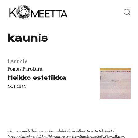
Skip
to
content
kaunis
1
Article
Category
Pontus Purokuru
Heikko estetiikka
Published
28.4.2022
on
Otamme mielellämme vastaan ehdotuksia julkaistavista teksteistä.
Juttutarjouksia voi lähettää osoitteeseen
toimitus.komeetta[at]gmail.com
.