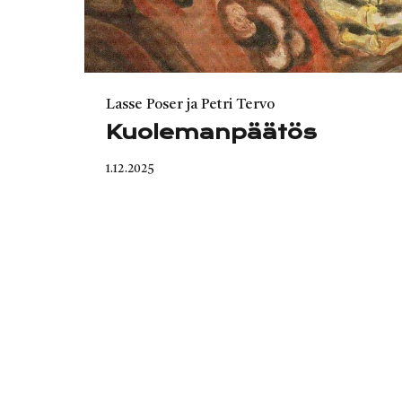
Category
Lasse Poser ja Petri Tervo
Kuolemanpäätös
Published
1.12.2025
on