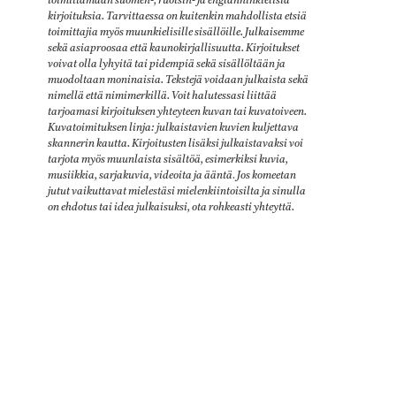
toimittamaan suomen-, ruotsin- ja englanninkielisiä
kirjoituksia. Tarvittaessa on kuitenkin mahdollista etsiä
toimittajia myös muunkielisille sisällöille. Julkaisemme
sekä asiaproosaa että kaunokirjallisuutta. Kirjoitukset
voivat olla lyhyitä tai pidempiä sekä sisällöltään ja
muodoltaan moninaisia. Tekstejä voidaan julkaista sekä
nimellä että nimimerkillä. Voit halutessasi liittää
tarjoamasi kirjoituksen yhteyteen kuvan tai kuvatoiveen.
Kuvatoimituksen linja: julkaistavien kuvien kuljettava
skannerin kautta. Kirjoitusten lisäksi julkaistavaksi voi
tarjota myös muunlaista sisältöä, esimerkiksi kuvia,
musiikkia, sarjakuvia, videoita ja ääntä
.
Jos komeetan
jutut vaikuttavat mielestäsi mielenkiintoisilta ja sinulla
on ehdotus tai idea julkaisuksi, ota rohkeasti yhteyttä.