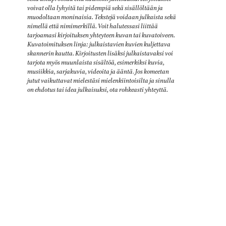
voivat olla lyhyitä tai pidempiä sekä sisällöltään ja
muodoltaan moninaisia. Tekstejä voidaan julkaista sekä
nimellä että nimimerkillä. Voit halutessasi liittää
tarjoamasi kirjoituksen yhteyteen kuvan tai kuvatoiveen.
Kuvatoimituksen linja: julkaistavien kuvien kuljettava
skannerin kautta. Kirjoitusten lisäksi julkaistavaksi voi
tarjota myös muunlaista sisältöä, esimerkiksi kuvia,
musiikkia, sarjakuvia, videoita ja ääntä
.
Jos komeetan
jutut vaikuttavat mielestäsi mielenkiintoisilta ja sinulla
on ehdotus tai idea julkaisuksi, ota rohkeasti yhteyttä.