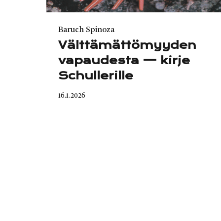
Category
Baruch Spinoza
Välttämättömyyden
vapaudesta — kirje
Schullerille
Published
16.1.2026
on