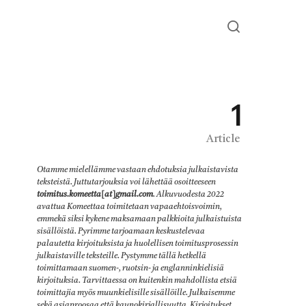
1
Article
Otamme mielellämme vastaan ehdotuksia julkaistavista
teksteistä. Juttutarjouksia voi lähettää osoitteeseen
toimitus.komeetta[at]gmail.com
. Alkuvuodesta 2022
avattua Komeettaa toimitetaan vapaaehtoisvoimin,
emmekä siksi kykene maksamaan palkkioita julkaistuista
sisällöistä. Pyrimme tarjoamaan keskustelevaa
palautetta kirjoituksista ja huolellisen toimitusprosessin
julkaistaville teksteille. Pystymme tällä hetkellä
toimittamaan suomen-, ruotsin- ja englanninkielisiä
kirjoituksia. Tarvittaessa on kuitenkin mahdollista etsiä
toimittajia myös muunkielisille sisällöille. Julkaisemme
sekä asiaproosaa että kaunokirjallisuutta. Kirjoitukset