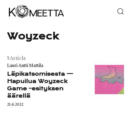
Skip
to
content
Woyzeck
1
Article
Category
Lauri Antti Mattila
Läpikatsomisesta —
Hapuilua Woyzeck
Game -esityksen
äärellä
Published
21.4.2022
on