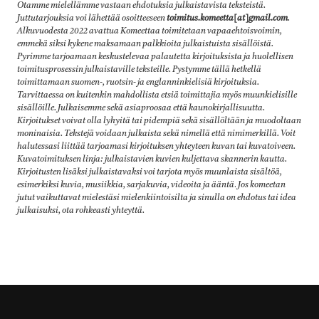
Otamme mielellämme vastaan ehdotuksia julkaistavista teksteistä.
Juttutarjouksia voi lähettää osoitteeseen
toimitus.komeetta[at]gmail.com
.
Alkuvuodesta 2022 avattua Komeettaa toimitetaan vapaaehtoisvoimin,
emmekä siksi kykene maksamaan palkkioita julkaistuista sisällöistä.
Pyrimme tarjoamaan keskustelevaa palautetta kirjoituksista ja huolellisen
toimitusprosessin julkaistaville teksteille. Pystymme tällä hetkellä
toimittamaan suomen-, ruotsin- ja englanninkielisiä kirjoituksia.
Tarvittaessa on kuitenkin mahdollista etsiä toimittajia myös muunkielisille
sisällöille. Julkaisemme sekä asiaproosaa että kaunokirjallisuutta.
Kirjoitukset voivat olla lyhyitä tai pidempiä sekä sisällöltään ja muodoltaan
moninaisia. Tekstejä voidaan julkaista sekä nimellä että nimimerkillä. Voit
halutessasi liittää tarjoamasi kirjoituksen yhteyteen kuvan tai kuvatoiveen.
Kuvatoimituksen linja: julkaistavien kuvien kuljettava skannerin kautta.
Kirjoitusten lisäksi julkaistavaksi voi tarjota myös muunlaista sisältöä,
esimerkiksi kuvia, musiikkia, sarjakuvia, videoita ja ääntä
.
Jos komeetan
jutut vaikuttavat mielestäsi mielenkiintoisilta ja sinulla on ehdotus tai idea
julkaisuksi, ota rohkeasti yhteyttä.