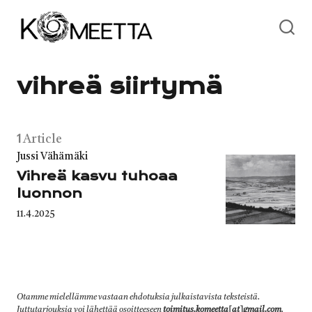
Skip
to
content
vihreä siirtymä
1
Article
Category
Jussi Vähämäki
Vihreä kasvu tuhoaa
luonnon
Published
11.4.2025
on
Otamme mielellämme vastaan ehdotuksia julkaistavista teksteistä.
Juttutarjouksia voi lähettää osoitteeseen
toimitus.komeetta[at]gmail.com
.