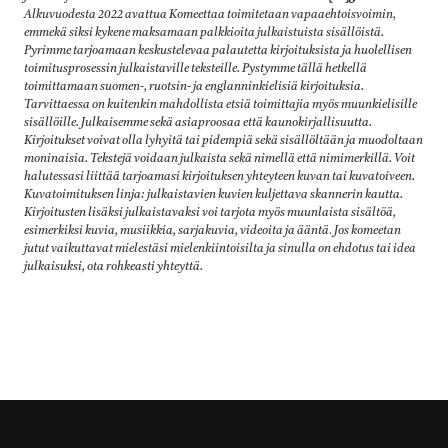
Alkuvuodesta 2022 avattua Komeettaa toimitetaan vapaaehtoisvoimin,
emmekä siksi kykene maksamaan palkkioita julkaistuista sisällöistä.
Pyrimme tarjoamaan keskustelevaa palautetta kirjoituksista ja huolellisen
toimitusprosessin julkaistaville teksteille. Pystymme tällä hetkellä
toimittamaan suomen-, ruotsin- ja englanninkielisiä kirjoituksia.
Tarvittaessa on kuitenkin mahdollista etsiä toimittajia myös muunkielisille
sisällöille. Julkaisemme sekä asiaproosaa että kaunokirjallisuutta.
Kirjoitukset voivat olla lyhyitä tai pidempiä sekä sisällöltään ja muodoltaan
moninaisia. Tekstejä voidaan julkaista sekä nimellä että nimimerkillä. Voit
halutessasi liittää tarjoamasi kirjoituksen yhteyteen kuvan tai kuvatoiveen.
Kuvatoimituksen linja: julkaistavien kuvien kuljettava skannerin kautta.
Kirjoitusten lisäksi julkaistavaksi voi tarjota myös muunlaista sisältöä,
esimerkiksi kuvia, musiikkia, sarjakuvia, videoita ja ääntä
.
Jos komeetan
jutut vaikuttavat mielestäsi mielenkiintoisilta ja sinulla on ehdotus tai idea
julkaisuksi, ota rohkeasti yhteyttä.