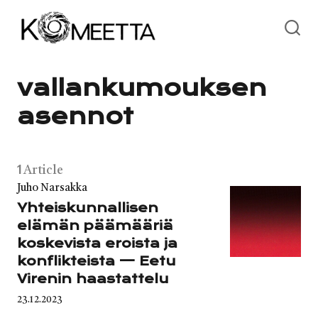
Skip
to
content
vallankumouksen
asennot
1
Article
Category
Juho Narsakka
Yhteiskunnallisen
elämän päämääriä
koskevista eroista ja
konflikteista — Eetu
Virenin haastattelu
Published
23.12.2023
on