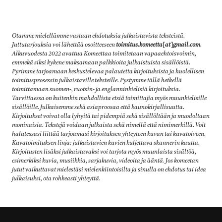
Otamme mielellämme vastaan ehdotuksia julkaistavista teksteistä.
Juttutarjouksia voi lähettää osoitteeseen
toimitus.komeetta[at]gmail.com
.
Alkuvuodesta 2022 avattua Komeettaa toimitetaan vapaaehtoisvoimin,
emmekä siksi kykene maksamaan palkkioita julkaistuista sisällöistä.
Pyrimme tarjoamaan keskustelevaa palautetta kirjoituksista ja huolellisen
toimitusprosessin julkaistaville teksteille. Pystymme tällä hetkellä
toimittamaan suomen-, ruotsin- ja englanninkielisiä kirjoituksia.
Tarvittaessa on kuitenkin mahdollista etsiä toimittajia myös muunkielisille
sisällöille. Julkaisemme sekä asiaproosaa että kaunokirjallisuutta.
Kirjoitukset voivat olla lyhyitä tai pidempiä sekä sisällöltään ja muodoltaan
moninaisia. Tekstejä voidaan julkaista sekä nimellä että nimimerkillä. Voit
halutessasi liittää tarjoamasi kirjoituksen yhteyteen kuvan tai kuvatoiveen.
Kuvatoimituksen linja: julkaistavien kuvien kuljettava skannerin kautta.
Kirjoitusten lisäksi julkaistavaksi voi tarjota myös muunlaista sisältöä,
esimerkiksi kuvia, musiikkia, sarjakuvia, videoita ja ääntä
.
Jos komeetan
jutut vaikuttavat mielestäsi mielenkiintoisilta ja sinulla on ehdotus tai idea
julkaisuksi, ota rohkeasti yhteyttä.