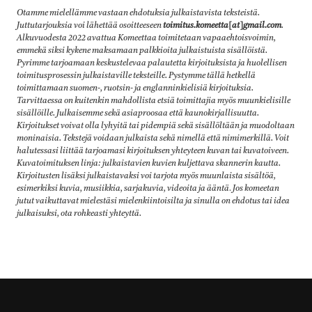
Otamme mielellämme vastaan ehdotuksia julkaistavista teksteistä.
Juttutarjouksia voi lähettää osoitteeseen
toimitus.komeetta[at]gmail.com
.
Alkuvuodesta 2022 avattua Komeettaa toimitetaan vapaaehtoisvoimin,
emmekä siksi kykene maksamaan palkkioita julkaistuista sisällöistä.
Pyrimme tarjoamaan keskustelevaa palautetta kirjoituksista ja huolellisen
toimitusprosessin julkaistaville teksteille. Pystymme tällä hetkellä
toimittamaan suomen-, ruotsin- ja englanninkielisiä kirjoituksia.
Tarvittaessa on kuitenkin mahdollista etsiä toimittajia myös muunkielisille
sisällöille. Julkaisemme sekä asiaproosaa että kaunokirjallisuutta.
Kirjoitukset voivat olla lyhyitä tai pidempiä sekä sisällöltään ja muodoltaan
moninaisia. Tekstejä voidaan julkaista sekä nimellä että nimimerkillä. Voit
halutessasi liittää tarjoamasi kirjoituksen yhteyteen kuvan tai kuvatoiveen.
Kuvatoimituksen linja: julkaistavien kuvien kuljettava skannerin kautta.
Kirjoitusten lisäksi julkaistavaksi voi tarjota myös muunlaista sisältöä,
esimerkiksi kuvia, musiikkia, sarjakuvia, videoita ja ääntä
.
Jos komeetan
jutut vaikuttavat mielestäsi mielenkiintoisilta ja sinulla on ehdotus tai idea
julkaisuksi, ota rohkeasti yhteyttä.