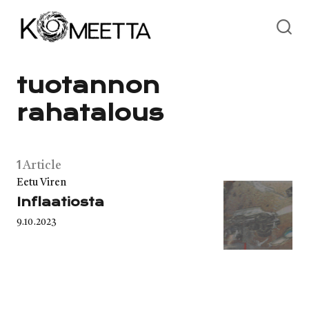
Skip
to
content
tuotannon
rahatalous
1
Article
Category
Eetu Viren
Inflaatiosta
Published
9.10.2023
on