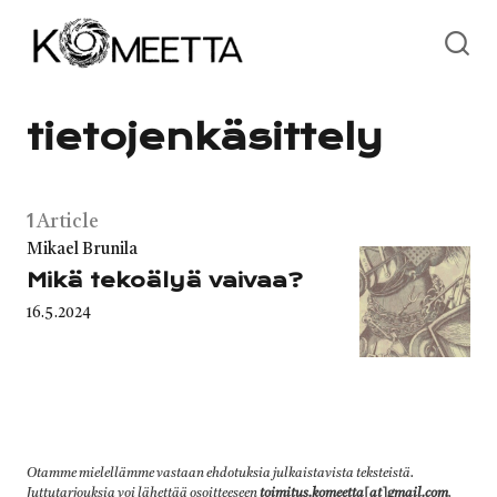
Skip
to
content
tietojenkäsittely
1
Article
Category
Mikael Brunila
Mikä tekoälyä vaivaa?
Published
16.5.2024
on
Otamme mielellämme vastaan ehdotuksia julkaistavista teksteistä.
Juttutarjouksia voi lähettää osoitteeseen
toimitus.komeetta[at]gmail.com
.