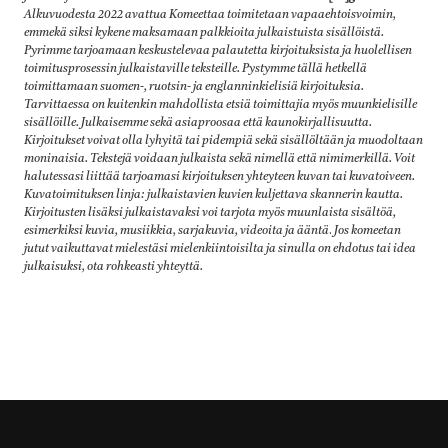
Alkuvuodesta 2022 avattua Komeettaa toimitetaan vapaaehtoisvoimin,
emmekä siksi kykene maksamaan palkkioita julkaistuista sisällöistä.
Pyrimme tarjoamaan keskustelevaa palautetta kirjoituksista ja huolellisen
toimitusprosessin julkaistaville teksteille. Pystymme tällä hetkellä
toimittamaan suomen-, ruotsin- ja englanninkielisiä kirjoituksia.
Tarvittaessa on kuitenkin mahdollista etsiä toimittajia myös muunkielisille
sisällöille. Julkaisemme sekä asiaproosaa että kaunokirjallisuutta.
Kirjoitukset voivat olla lyhyitä tai pidempiä sekä sisällöltään ja muodoltaan
moninaisia. Tekstejä voidaan julkaista sekä nimellä että nimimerkillä. Voit
halutessasi liittää tarjoamasi kirjoituksen yhteyteen kuvan tai kuvatoiveen.
Kuvatoimituksen linja: julkaistavien kuvien kuljettava skannerin kautta.
Kirjoitusten lisäksi julkaistavaksi voi tarjota myös muunlaista sisältöä,
esimerkiksi kuvia, musiikkia, sarjakuvia, videoita ja ääntä
.
Jos komeetan
jutut vaikuttavat mielestäsi mielenkiintoisilta ja sinulla on ehdotus tai idea
julkaisuksi, ota rohkeasti yhteyttä.