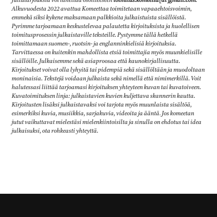
Juttutarjouksia voi lähettää osoitteeseen
toimitus.komeetta[at]gmail.com
.
Alkuvuodesta 2022 avattua Komeettaa toimitetaan vapaaehtoisvoimin,
emmekä siksi kykene maksamaan palkkioita julkaistuista sisällöistä.
Pyrimme tarjoamaan keskustelevaa palautetta kirjoituksista ja huolellisen
toimitusprosessin julkaistaville teksteille. Pystymme tällä hetkellä
toimittamaan suomen-, ruotsin- ja englanninkielisiä kirjoituksia.
Tarvittaessa on kuitenkin mahdollista etsiä toimittajia myös muunkielisille
sisällöille. Julkaisemme sekä asiaproosaa että kaunokirjallisuutta.
Kirjoitukset voivat olla lyhyitä tai pidempiä sekä sisällöltään ja muodoltaan
moninaisia. Tekstejä voidaan julkaista sekä nimellä että nimimerkillä. Voit
halutessasi liittää tarjoamasi kirjoituksen yhteyteen kuvan tai kuvatoiveen.
Kuvatoimituksen linja: julkaistavien kuvien kuljettava skannerin kautta.
Kirjoitusten lisäksi julkaistavaksi voi tarjota myös muunlaista sisältöä,
esimerkiksi kuvia, musiikkia, sarjakuvia, videoita ja ääntä
.
Jos komeetan
jutut vaikuttavat mielestäsi mielenkiintoisilta ja sinulla on ehdotus tai idea
julkaisuksi, ota rohkeasti yhteyttä.