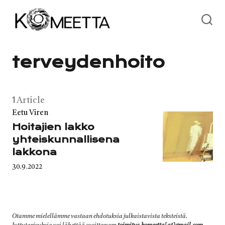
Skip
to
content
terveydenhoito
1
Article
Category
Eetu Viren
Hoitajien lakko
yhteiskunnallisena
lakkona
Published
30.9.2022
on
Otamme mielellämme vastaan ehdotuksia julkaistavista teksteistä.