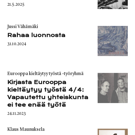
Published
21.5.2025
on
Category
Jussi Vähämäki
Rahaa luonnosta
Published
31.10.2024
on
Category
Eurooppa kieltäytyy työstä -työryhmä
Kirjasta Eurooppa
kieltäytyy työstä 4/4:
Vapautettu yhteiskunta
ei tee enää työtä
Published
24.11.2023
on
Category
Klaus Maunuksela