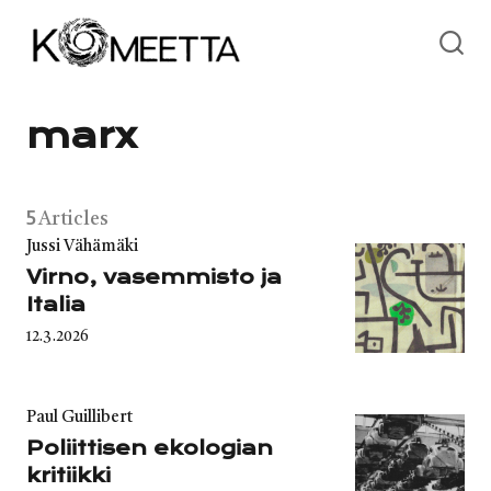
Skip
to
content
marx
5
Articles
Category
Jussi Vähämäki
Virno, vasemmisto ja
Italia
Published
12.3.2026
on
Category
Paul Guillibert
Poliittisen ekologian
kritiikki