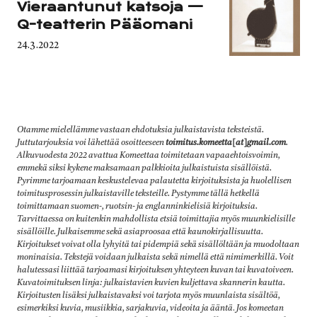
Vieraantunut katsoja —
Q-teatterin Pääomani
Published
24.3.2022
on
Otamme mielellämme vastaan ehdotuksia julkaistavista teksteistä.
Juttutarjouksia voi lähettää osoitteeseen
toimitus.komeetta[at]gmail.com
.
Alkuvuodesta 2022 avattua Komeettaa toimitetaan vapaaehtoisvoimin,
emmekä siksi kykene maksamaan palkkioita julkaistuista sisällöistä.
Pyrimme tarjoamaan keskustelevaa palautetta kirjoituksista ja huolellisen
toimitusprosessin julkaistaville teksteille. Pystymme tällä hetkellä
toimittamaan suomen-, ruotsin- ja englanninkielisiä kirjoituksia.
Tarvittaessa on kuitenkin mahdollista etsiä toimittajia myös muunkielisille
sisällöille. Julkaisemme sekä asiaproosaa että kaunokirjallisuutta.
Kirjoitukset voivat olla lyhyitä tai pidempiä sekä sisällöltään ja muodoltaan
moninaisia. Tekstejä voidaan julkaista sekä nimellä että nimimerkillä. Voit
halutessasi liittää tarjoamasi kirjoituksen yhteyteen kuvan tai kuvatoiveen.
Kuvatoimituksen linja: julkaistavien kuvien kuljettava skannerin kautta.
Kirjoitusten lisäksi julkaistavaksi voi tarjota myös muunlaista sisältöä,
esimerkiksi kuvia, musiikkia, sarjakuvia, videoita ja ääntä
.
Jos komeetan