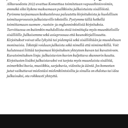
Alkuvuodesta 2022 avattua Komeettaa toimitetaan vapaaehtoisvoimin,
emmekä siksi kykene maksamaan palkkioita julkaistuista sisällöistä.
Pyrimme tarjoamaan keskustelevaa palautetta kirjoituksista ja huolellisen
toimitusprosessin julkaistaville teksteille. Pystymme tällä hetkellä
toimittamaan suomen-, ruotsin- ja englanninkielisiä kirjoituksia.
Tarvittaessa on kuitenkin mahdollista etsiä toimittajia myös muunkielisille
sisällöille. Julkaisemme sekä asiaproosaa että kaunokirjallisuutta.
Kirjoitukset voivat olla lyhyitä tai pidempiä sekä sisällöltään ja muodoltaan
moninaisia. Tekstejä voidaan julkaista sekä nimellä että nimimerkillä. Voit
halutessasi liittää tarjoamasi kirjoituksen yhteyteen kuvan tai kuvatoiveen.
Kuvatoimituksen linja: julkaistavien kuvien kuljettava skannerin kautta.
Kirjoitusten lisäksi julkaistavaksi voi tarjota myös muunlaista sisältöä,
esimerkiksi kuvia, musiikkia, sarjakuvia, videoita ja ääntä
.
Jos komeetan
jutut vaikuttavat mielestäsi mielenkiintoisilta ja sinulla on ehdotus tai idea
julkaisuksi, ota rohkeasti yhteyttä.