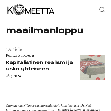
Skip
to
content
maailmanloppu
1
Article
Category
Pontus Purokuru
Kapitalistinen realismi ja
usko yhteiseen
Published
28.3.2024
on
Otamme mielellämme vastaan ehdotuksia julkaistavista teksteistä.
Juttutarjouksia voi lähettää osoitteeseen
toimitus.komeetta[at]gmail.com
.