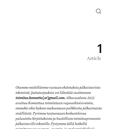
1
Article
Otamme mielellämme vastaan ehdotuksia julkaistavista
teksteistä. Juttutarjouksia voi lähettää osoitteeseen
toimitus.komeetta[at]gmail.com
. Alkuvuodesta 2022
avattua Komeettaa toimitetaan vapaaehtoisvoimin,
emmekä siksi kykene maksamaan palkkioita julkaistuista
sisällöistä. Pyrimme tarjoamaan keskustelevaa
palautetta kirjoituksista ja huolellisen toimitusprosessin
julkaistaville teksteille. Pystymme tällä hetkellä