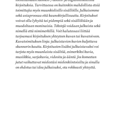
toimittamaan suomen-, ruotsin- ja englanninkielisiä
kirjoituksia. Tarvittaessa on kuitenkin mahdollista etsiä
toimittajia myös muunkielisille sisällöille. Julkaisemme
sekä asiaproosaa että kaunokirjallisuutta. Kirjoitukset
voivat olla lyhyitä tai pidempiä sekä sisällöltään ja
muodoltaan moninaisia. Tekstejä voidaan julkaista sekä
nimellä että nimimerkillä. Voit halutessasi liittää
tarjoamasi kirjoituksen yhteyteen kuvan tai kuvatoiveen.
Kuvatoimituksen linja: julkaistavien kuvien kuljettava
skannerin kautta. Kirjoitusten lisäksi julkaistavaksi voi
tarjota myös muunlaista sisältöä, esimerkiksi kuvia,
musiikkia, sarjakuvia, videoita ja ääntä
.
Jos komeetan
jutut vaikuttavat mielestäsi mielenkiintoisilta ja sinulla
on ehdotus tai idea julkaisuksi, ota rohkeasti yhteyttä.