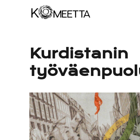
Skip
to
content
Kurdistanin
työväenpuol