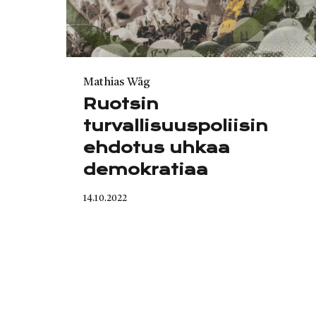
Category
Mathias Wåg
Ruotsin
turvallisuuspoliisin
ehdotus uhkaa
demokratiaa
Published
14.10.2022
on