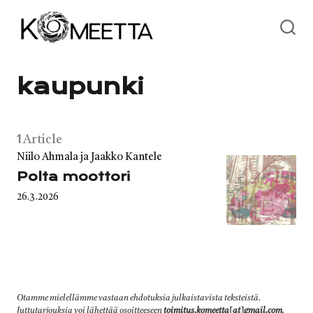
Skip
to
content
kaupunki
1
Article
Category
Niilo Ahmala ja Jaakko Kantele
Polta moottori
Published
26.3.2026
on
Otamme mielellämme vastaan ehdotuksia julkaistavista teksteistä.
Juttutarjouksia voi lähettää osoitteeseen
toimitus.komeetta[at]gmail.com
.