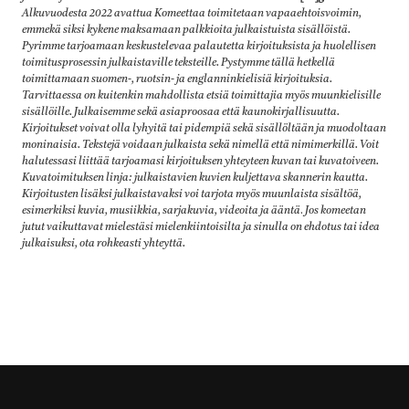
Alkuvuodesta 2022 avattua Komeettaa toimitetaan vapaaehtoisvoimin,
emmekä siksi kykene maksamaan palkkioita julkaistuista sisällöistä.
Pyrimme tarjoamaan keskustelevaa palautetta kirjoituksista ja huolellisen
toimitusprosessin julkaistaville teksteille. Pystymme tällä hetkellä
toimittamaan suomen-, ruotsin- ja englanninkielisiä kirjoituksia.
Tarvittaessa on kuitenkin mahdollista etsiä toimittajia myös muunkielisille
sisällöille. Julkaisemme sekä asiaproosaa että kaunokirjallisuutta.
Kirjoitukset voivat olla lyhyitä tai pidempiä sekä sisällöltään ja muodoltaan
moninaisia. Tekstejä voidaan julkaista sekä nimellä että nimimerkillä. Voit
halutessasi liittää tarjoamasi kirjoituksen yhteyteen kuvan tai kuvatoiveen.
Kuvatoimituksen linja: julkaistavien kuvien kuljettava skannerin kautta.
Kirjoitusten lisäksi julkaistavaksi voi tarjota myös muunlaista sisältöä,
esimerkiksi kuvia, musiikkia, sarjakuvia, videoita ja ääntä
.
Jos komeetan
jutut vaikuttavat mielestäsi mielenkiintoisilta ja sinulla on ehdotus tai idea
julkaisuksi, ota rohkeasti yhteyttä.