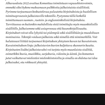
Alkuvuodesta 2022 avattua Komeettaa toimitetaan vapaaehtoisvoimin,
emmekä siksi kykene maksamaan palkkioita julkaistuista sisällöistä.
Pyrimme tarjoamaan keskustelevaa palautetta kirjoituksista ja huolellisen
toimitusprosessin julkaistaville teksteille. Pystymme tällä hetkellä
toimittamaan suomen-, ruotsin- ja englanninkielisiä kirjoituksia.
Tarvittaessa on kuitenkin mahdollista etsiä toimittajia myös muunkielisille
sisällöille. Julkaisemme sekä asiaproosaa että kaunokirjallisuutta.
Kirjoitukset voivat olla lyhyitä tai pidempiä sekä sisällöltään ja muodoltaan
moninaisia. Tekstejä voidaan julkaista sekä nimellä että nimimerkillä. Voit
halutessasi liittää tarjoamasi kirjoituksen yhteyteen kuvan tai kuvatoiveen.
Kuvatoimituksen linja: julkaistavien kuvien kuljettava skannerin kautta.
Kirjoitusten lisäksi julkaistavaksi voi tarjota myös muunlaista sisältöä,
esimerkiksi kuvia, musiikkia, sarjakuvia, videoita ja ääntä
.
Jos komeetan
jutut vaikuttavat mielestäsi mielenkiintoisilta ja sinulla on ehdotus tai idea
julkaisuksi, ota rohkeasti yhteyttä.