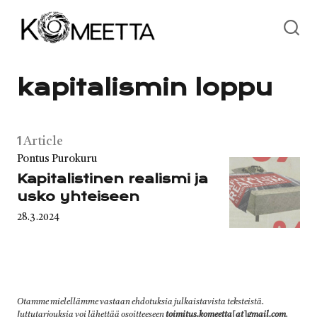
Skip
to
content
kapitalismin loppu
1
Article
Category
Pontus Purokuru
Kapitalistinen realismi ja
usko yhteiseen
Published
28.3.2024
on
Otamme mielellämme vastaan ehdotuksia julkaistavista teksteistä.
Juttutarjouksia voi lähettää osoitteeseen
toimitus.komeetta[at]gmail.com
.