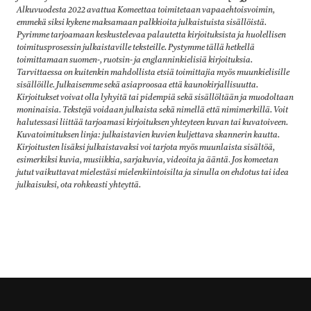
Alkuvuodesta 2022 avattua Komeettaa toimitetaan vapaaehtoisvoimin,
emmekä siksi kykene maksamaan palkkioita julkaistuista sisällöistä.
Pyrimme tarjoamaan keskustelevaa palautetta kirjoituksista ja huolellisen
toimitusprosessin julkaistaville teksteille. Pystymme tällä hetkellä
toimittamaan suomen-, ruotsin- ja englanninkielisiä kirjoituksia.
Tarvittaessa on kuitenkin mahdollista etsiä toimittajia myös muunkielisille
sisällöille. Julkaisemme sekä asiaproosaa että kaunokirjallisuutta.
Kirjoitukset voivat olla lyhyitä tai pidempiä sekä sisällöltään ja muodoltaan
moninaisia. Tekstejä voidaan julkaista sekä nimellä että nimimerkillä. Voit
halutessasi liittää tarjoamasi kirjoituksen yhteyteen kuvan tai kuvatoiveen.
Kuvatoimituksen linja: julkaistavien kuvien kuljettava skannerin kautta.
Kirjoitusten lisäksi julkaistavaksi voi tarjota myös muunlaista sisältöä,
esimerkiksi kuvia, musiikkia, sarjakuvia, videoita ja ääntä
.
Jos komeetan
jutut vaikuttavat mielestäsi mielenkiintoisilta ja sinulla on ehdotus tai idea
julkaisuksi, ota rohkeasti yhteyttä.