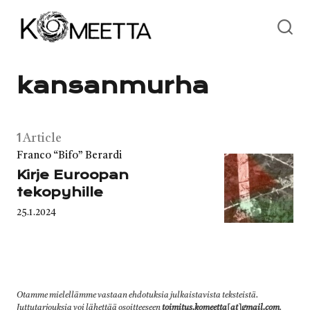
Skip
to
content
kansanmurha
1
Article
Category
Franco “Bifo” Berardi
Kirje Euroopan
tekopyhille
Published
25.1.2024
on
Otamme mielellämme vastaan ehdotuksia julkaistavista teksteistä.
Juttutarjouksia voi lähettää osoitteeseen
toimitus.komeetta[at]gmail.com
.