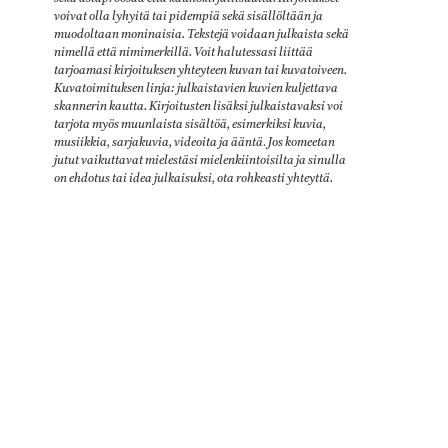
voivat olla lyhyitä tai pidempiä sekä sisällöltään ja
muodoltaan moninaisia. Tekstejä voidaan julkaista sekä
nimellä että nimimerkillä. Voit halutessasi liittää
tarjoamasi kirjoituksen yhteyteen kuvan tai kuvatoiveen.
Kuvatoimituksen linja: julkaistavien kuvien kuljettava
skannerin kautta. Kirjoitusten lisäksi julkaistavaksi voi
tarjota myös muunlaista sisältöä, esimerkiksi kuvia,
musiikkia, sarjakuvia, videoita ja ääntä
.
Jos komeetan
jutut vaikuttavat mielestäsi mielenkiintoisilta ja sinulla
on ehdotus tai idea julkaisuksi, ota rohkeasti yhteyttä.