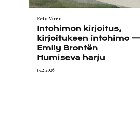
Category
Eetu Viren
Intohimon kirjoitus,
kirjoituksen intohimo 
Emily Brontën
Humiseva harju
Published
13.2.2026
on