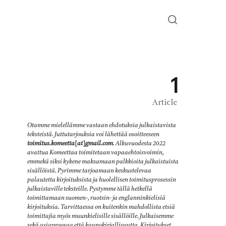
1
Article
Otamme mielellämme vastaan ehdotuksia julkaistavista
teksteistä. Juttutarjouksia voi lähettää osoitteeseen
toimitus.komeetta[at]gmail.com
. Alkuvuodesta 2022
avattua Komeettaa toimitetaan vapaaehtoisvoimin,
emmekä siksi kykene maksamaan palkkioita julkaistuista
sisällöistä. Pyrimme tarjoamaan keskustelevaa
palautetta kirjoituksista ja huolellisen toimitusprosessin
julkaistaville teksteille. Pystymme tällä hetkellä
toimittamaan suomen-, ruotsin- ja englanninkielisiä
kirjoituksia. Tarvittaessa on kuitenkin mahdollista etsiä
toimittajia myös muunkielisille sisällöille. Julkaisemme
sekä asiaproosaa että kaunokirjallisuutta. Kirjoitukset