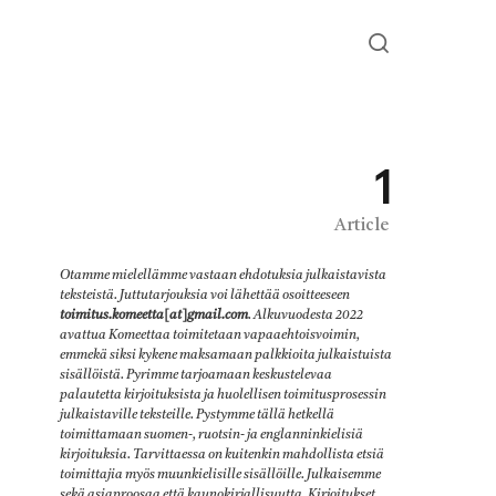
1
Article
Otamme mielellämme vastaan ehdotuksia julkaistavista
teksteistä. Juttutarjouksia voi lähettää osoitteeseen
toimitus.komeetta[at]gmail.com
. Alkuvuodesta 2022
avattua Komeettaa toimitetaan vapaaehtoisvoimin,
emmekä siksi kykene maksamaan palkkioita julkaistuista
sisällöistä. Pyrimme tarjoamaan keskustelevaa
palautetta kirjoituksista ja huolellisen toimitusprosessin
julkaistaville teksteille. Pystymme tällä hetkellä
toimittamaan suomen-, ruotsin- ja englanninkielisiä
kirjoituksia. Tarvittaessa on kuitenkin mahdollista etsiä
toimittajia myös muunkielisille sisällöille. Julkaisemme
sekä asiaproosaa että kaunokirjallisuutta. Kirjoitukset