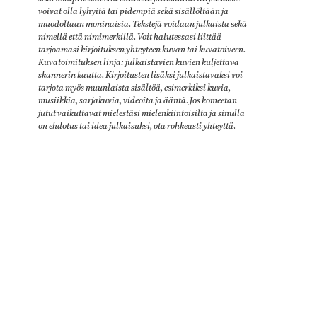
voivat olla lyhyitä tai pidempiä sekä sisällöltään ja
muodoltaan moninaisia. Tekstejä voidaan julkaista sekä
nimellä että nimimerkillä. Voit halutessasi liittää
tarjoamasi kirjoituksen yhteyteen kuvan tai kuvatoiveen.
Kuvatoimituksen linja: julkaistavien kuvien kuljettava
skannerin kautta. Kirjoitusten lisäksi julkaistavaksi voi
tarjota myös muunlaista sisältöä, esimerkiksi kuvia,
musiikkia, sarjakuvia, videoita ja ääntä
.
Jos komeetan
jutut vaikuttavat mielestäsi mielenkiintoisilta ja sinulla
on ehdotus tai idea julkaisuksi, ota rohkeasti yhteyttä.