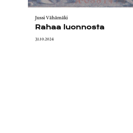
Category
Jussi Vähämäki
Rahaa luonnosta
Published
31.10.2024
on