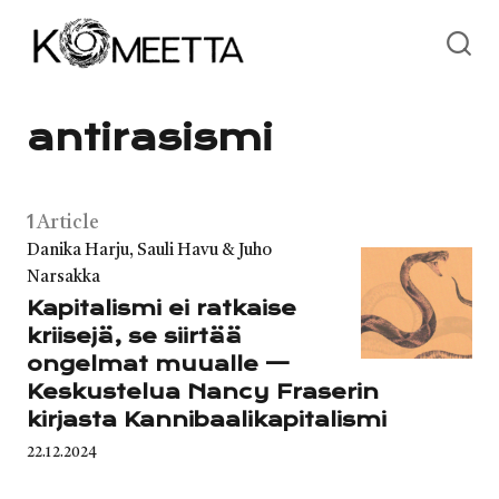
Skip
to
content
antirasismi
1
Article
Category
Danika Harju, Sauli Havu & Juho
Narsakka
Kapitalismi ei ratkaise
kriisejä, se siirtää
ongelmat muualle —
Keskustelua Nancy Fraserin
kirjasta Kannibaalikapitalismi
Published
22.12.2024
on