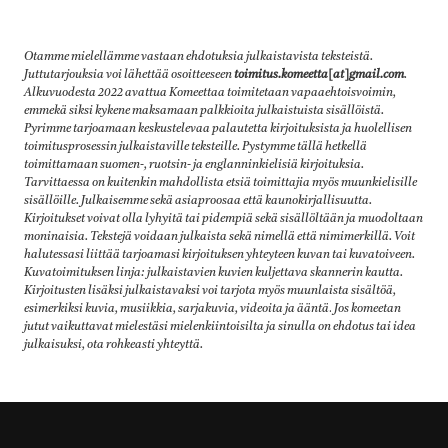
Otamme mielellämme vastaan ehdotuksia julkaistavista teksteistä.
Juttutarjouksia voi lähettää osoitteeseen
toimitus.komeetta[at]gmail.com
.
Alkuvuodesta 2022 avattua Komeettaa toimitetaan vapaaehtoisvoimin,
emmekä siksi kykene maksamaan palkkioita julkaistuista sisällöistä.
Pyrimme tarjoamaan keskustelevaa palautetta kirjoituksista ja huolellisen
toimitusprosessin julkaistaville teksteille. Pystymme tällä hetkellä
toimittamaan suomen-, ruotsin- ja englanninkielisiä kirjoituksia.
Tarvittaessa on kuitenkin mahdollista etsiä toimittajia myös muunkielisille
sisällöille. Julkaisemme sekä asiaproosaa että kaunokirjallisuutta.
Kirjoitukset voivat olla lyhyitä tai pidempiä sekä sisällöltään ja muodoltaan
moninaisia. Tekstejä voidaan julkaista sekä nimellä että nimimerkillä. Voit
halutessasi liittää tarjoamasi kirjoituksen yhteyteen kuvan tai kuvatoiveen.
Kuvatoimituksen linja: julkaistavien kuvien kuljettava skannerin kautta.
Kirjoitusten lisäksi julkaistavaksi voi tarjota myös muunlaista sisältöä,
esimerkiksi kuvia, musiikkia, sarjakuvia, videoita ja ääntä
.
Jos komeetan
jutut vaikuttavat mielestäsi mielenkiintoisilta ja sinulla on ehdotus tai idea
julkaisuksi, ota rohkeasti yhteyttä.